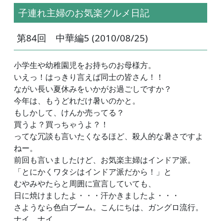
子連れ主婦のお気楽グルメ日記
第84回 中華編5 (2010/08/25)
小学生や幼稚園児をお持ちのお母様方。
いえっ！はっきり言えば同士の皆さん！！
ながい長い夏休みをいかがお過ごしですか？
今年は、もうどれだけ暑いのかと。
もしかして、けんか売ってる？
買うよ？買っちゃうよ？！
ってな冗談も言いたくなるほど、殺人的な暑さですよ
ねー。
前回も言いましたけど、お気楽主婦はインドア派。
「とにかくワタシはインドア派だから！」と
むやみやたらと周囲に宣言していても、
日に焼けましたよ・・・汗かきましたよ・・・
さようなら色白ブーム。こんにちは、ガングロ流行。
ナイ。ナイ。