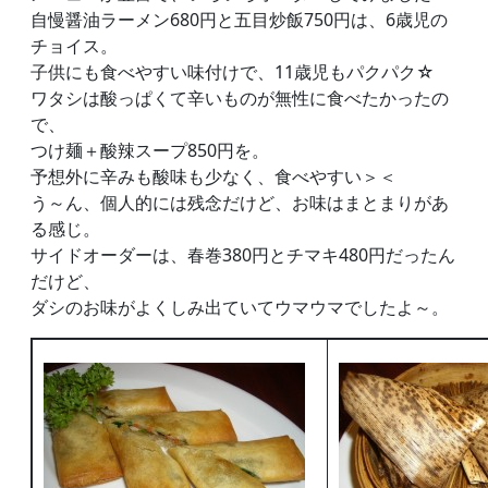
自慢醤油ラーメン680円と五目炒飯750円は、6歳児の
チョイス。
子供にも食べやすい味付けで、11歳児もパクパク☆
ワタシは酸っぱくて辛いものが無性に食べたかったの
で、
つけ麺＋酸辣スープ850円を。
予想外に辛みも酸味も少なく、食べやすい＞＜
う～ん、個人的には残念だけど、お味はまとまりがあ
る感じ。
サイドオーダーは、春巻380円とチマキ480円だったん
だけど、
ダシのお味がよくしみ出ていてウマウマでしたよ～。