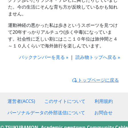
クテク歩いたりラジオ・テレビに興じたりしていまし
た。今の生活にそんな育ち方が反映しているかも知れ
ません。
運動神経の悪かった私は歩きというスポーツを見つけ
て20年すっかりアルチュウ(歩く中毒)になっていま
す。社会性に乏しい割にはここ１０年位は旅仲間と４
～１０人くらいで海外旅行を楽しんでいます。
バックナンバーを見る »
|
読み物トップへ戻る »
トップページに戻る
運営者(ACCS)
このサイトについて
利用規約
パーソナルデータの外部送信について
お問合せ
© TSUKUBAMON, Academic newtown Community Cable