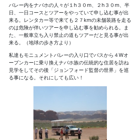
バレー内をナバホの人々が１h３０m、２h３０m、半
日、一日コースとツアーをやっていて申し込む事が出
来る。レンタカー等で来ても２７kmの未舗装路を走る
のは危険が伴いツアーを申し込む事を勧められる。ま
た、一般車立ち入り禁止の道もツアーだと見る事が出
来る。（地球の歩き方より）
私達もモニュメントバレーの入り口でバスから４Wオ
ープンカーに乗り換えナバホ族の伝統的な住居を訪ね
見学をしてその後「ジョンフォード監督の世界」を巡
る事になる。それにしても広い！