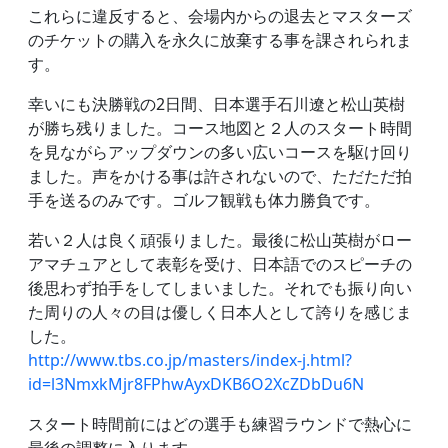
これらに違反すると、会場内からの退去とマスターズ
のチケットの購入を永久に放棄する事を課されられま
す。
幸いにも決勝戦の2日間、日本選手石川遼と松山英樹
が勝ち残りました。コース地図と２人のスタート時間
を見ながらアップダウンの多い広いコースを駆け回り
ました。声をかける事は許されないので、ただただ拍
手を送るのみです。ゴルフ観戦も体力勝負です。
若い２人は良く頑張りました。最後に松山英樹がロー
アマチュアとして表彰を受け、日本語でのスピーチの
後思わず拍手をしてしまいました。それでも振り向い
た周りの人々の目は優しく日本人として誇りを感じま
した。
http://www.tbs.co.jp/masters/index-j.html?
id=l3NmxkMjr8FPhwAyxDKB6O2XcZDbDu6N
スタート時間前にはどの選手も練習ラウンドで熱心に