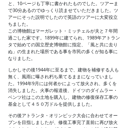
と、10ページも丁寧に書かれたものでした。ツアーま
で30分あるのでゆっくり読ませていただきました。ツ
アーにそった説明でしたので英語のツアーに大変役立
ちました。
この博物館はマーガレット・ミッチェルが夫と７年間
過ごした家です。1899年に建てられ、1989年アトラン
タで始めての国立歴史博物館に指定、「風と共に去り
ぬ」の生まれた場所である事を市民の多くが知る事に
なりました。
しかしその後1944年に至るまで、建物を補修する人も
無く、風雨に曝され朽ち果てるままになっていまし
た。1994年9月には何者かによって放火され、多くを
消失しました。火事の報道後、ドイツのダイムラー・
ベンツ社はこの土地を購入し、建物の修復保存工事の
基金として４５０万ドルを提供しました。
その後アトランタ・オリンピック大会に合わせてオー
プンを目指しましたが、修復工事完了直前に再び放火