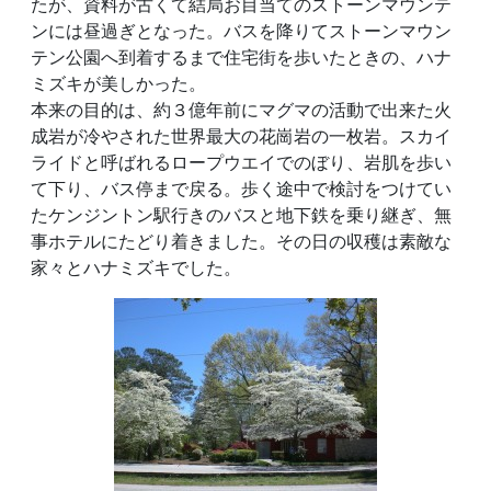
たが、資料が古くて結局お目当てのストーンマウンテ
ンには昼過ぎとなった。バスを降りてストーンマウン
テン公園へ到着するまで住宅街を歩いたときの、ハナ
ミズキが美しかった。
本来の目的は、約３億年前にマグマの活動で出来た火
成岩が冷やされた世界最大の花崗岩の一枚岩。スカイ
ライドと呼ばれるロープウエイでのぼり、岩肌を歩い
て下り、バス停まで戻る。歩く途中で検討をつけてい
たケンジントン駅行きのバスと地下鉄を乗り継ぎ、無
事ホテルにたどり着きました。その日の収穫は素敵な
家々とハナミズキでした。