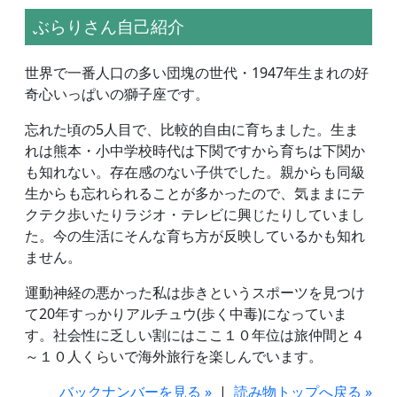
ぶらりさん自己紹介
世界で一番人口の多い団塊の世代・1947年生まれの好
奇心いっぱいの獅子座です。
忘れた頃の5人目で、比較的自由に育ちました。生ま
れは熊本・小中学校時代は下関ですから育ちは下関か
も知れない。存在感のない子供でした。親からも同級
生からも忘れられることが多かったので、気ままにテ
クテク歩いたりラジオ・テレビに興じたりしていまし
た。今の生活にそんな育ち方が反映しているかも知れ
ません。
運動神経の悪かった私は歩きというスポーツを見つけ
て20年すっかりアルチュウ(歩く中毒)になっていま
す。社会性に乏しい割にはここ１０年位は旅仲間と４
～１０人くらいで海外旅行を楽しんでいます。
バックナンバーを見る »
|
読み物トップへ戻る »