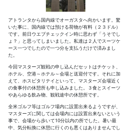
アトランタから国内線でオーガスタへ向かいます。驚
いた事に、国内線では預ける荷物が有料（２３ドル）
です。前日ウエブチェックイン時に思わず「うそでし
ょ？」と思ってしまいました。私達は２人でスーツケ
ース一つでしたので一つ分を支払うだけで済みまし
た。
今回マスターズ観戦の申し込んだセットはチケット、
ホテル、空港～ホテル～会場と送迎付です。それに加
えて、ホスピタリテイといって、マスターズ会場近く
の食事付の休憩所も申し込みました。３食とスイーツ
やあらゆる飲み物、観戦途中の休憩所です。
全米ゴルフ等はゴルフ場内に設置出来るようですが、
マスターズに関しては会場内には設置出来ないという
事で、会場から歩いて10分以内の所でした。暑い最
中、気分転換に休憩に行くのも悪くはありませんでし