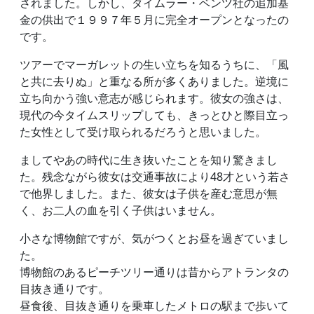
されました。しかし、ダイムラー・ベンツ社の追加基
金の供出で１９９７年５月に完全オープンとなったの
です。
ツアーでマーガレットの生い立ちを知るうちに、「風
と共に去りぬ」と重なる所が多くありました。逆境に
立ち向かう強い意志が感じられます。彼女の強さは、
現代の今タイムスリップしても、きっとひと際目立っ
た女性として受け取られるだろうと思いました。
ましてやあの時代に生き抜いたことを知り驚きまし
た。残念ながら彼女は交通事故により48才という若さ
で他界しました。また、彼女は子供を産む意思が無
く、お二人の血を引く子供はいません。
小さな博物館ですが、気がつくとお昼を過ぎていまし
た。
博物館のあるピーチツリー通りは昔からアトランタの
目抜き通りです。
昼食後、目抜き通りを乗車したメトロの駅まで歩いて