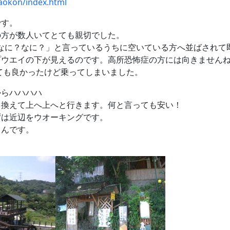
maokon/index.html
です。
の方が数人いてとても親切でした。
なに？なに？」と言っているうちに空いている方へ並ばされて
ウエイの下が見えるのです。高所恐怖症の方には向きませんね
ても良かったけど乗ってしまいました。
からハハハハ
り換えて上へ上へと行きます。何と言っても安い！
ずは近辺をウオーキングです。
さんです。
。