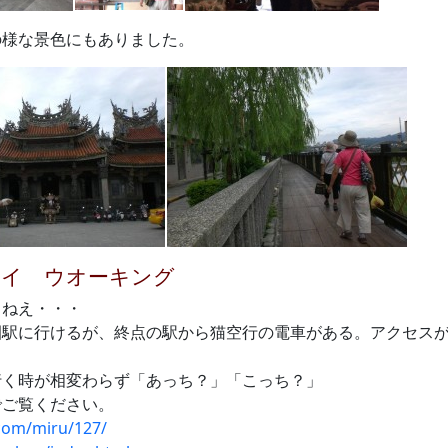
の様な景色にもありました。
エイ ウオーキング
もねえ・・・
園駅に行けるが、終点の駅から猫空行の電車がある。アクセス
行く時が相変わらず「あっち？」「こっち？」
でご覧ください。
.com/miru/127/