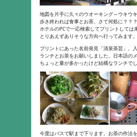
地図を片手に久々のウオーキング～ウキウ
歩き終われば食事とお茶、さて何処に？？
ホテルのPCで一応検索してプリントしては
とりあえずありそうな方向へ行ってみます
プリントにあった名前発見「清泉茶芸」。
ランチとお茶をお願いしました。日本語の
ちょっと量が多かったけど結構なランチで
今度はバスで駅まで下ります。お茶の作法