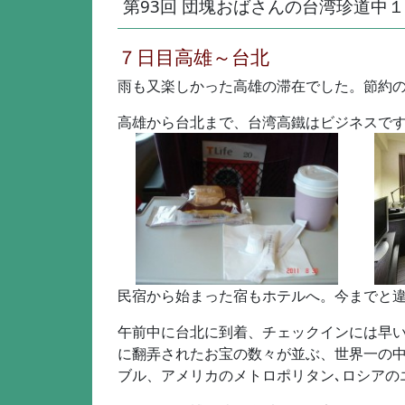
第93回 団塊おばさんの台湾珍道中１０日間 
７日目高雄～台北
雨も又楽しかった高雄の滞在でした。節約
高雄から台北まで、台湾高鐵はビジネスで
民宿から始まった宿もホテルへ。今までと違
午前中に台北に到着、チェックインには早
に翻弄されたお宝の数々が並ぶ、世界一の
ブル、アメリカのメトロポリタン､ロシアの