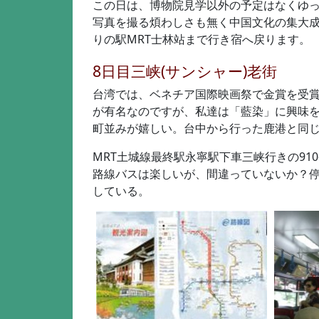
この日は、博物院見学以外の予定はなくゆ
写真を撮る煩わしさも無く中国文化の集大
りの駅MRT士林站まで行き宿へ戻ります。
8日目三峡(サンシャー)老街
台湾では、ベネチア国際映画祭で金賞を受賞
が有名なのですが、私達は「藍染」に興味
町並みが嬉しい。台中から行った鹿港と同
MRT土城線最終駅永寧駅下車三峡行きの91
路線バスは楽しいが、間違っていないか？
している。