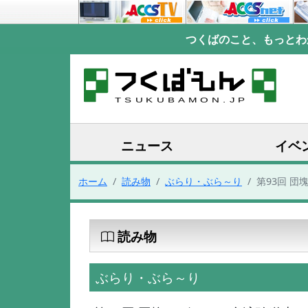
つくばのこと、もっとわ
ニュース
イベ
ホーム
読み物
ぶらり・ぶら～り
第93回 団
読み物
ぶらり・ぶら～り