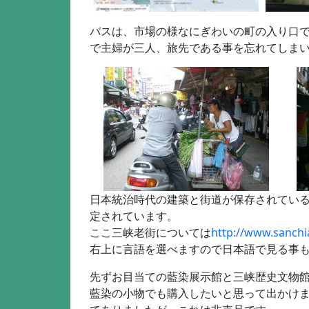
バスは、市場の様なにぎわいの町の入り口
で主婦が三人、旅先である事を忘れてしま
日本統治時代の建築と街道が保存されている
定されています。
ここ三峡老街については
http://www.sanch
右上に言語を選べますので日本語で見る事
先ずお目当ての藍染展示館と三峡歴史文物
藍染の小物でも購入したいと思って出かけ