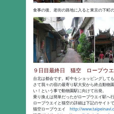
食事の後、老街の路地に入ると東京の下町
９日目最終日 猫空 ロープウ
台北は都会です。町中をショッピングして
さて我々の宿の最寄り駅大安から終点動物
い！という事で動物園駅に向けて出発。
乗り換えは簡単だったがロープウエイ駅へ
ロープウエイと猫空の詳細は下記のサイト
猫空ロープウエイ
http://www.taipeinavi