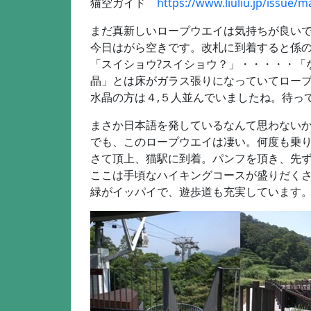
猫空ガイド
https://www.liuliu.jp/issue/
まだ真新しいロープウエイは気持ちが良い
今日はがら空きです。改札に到着すると係
「スイショウ?スイショウ？」・・・・・「
晶」とは床がガラス張りになっていてロープ
水晶の方は４,５人並んでいましたね。待っ
まさか日本語を発しているなんて思わない
でも、このロープウエイは凄い。何度も乗
さて頂上、猫駅に到着。パンフを頂き、先
ここは手頃なハイキングコースが盛りだく
緑がイッパイで、遊歩道も充実しています