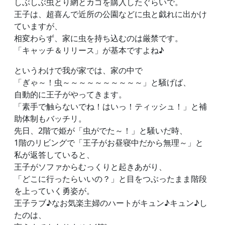
しぶしぶ虫とり網とカゴを購入したぐらいで。
王子は、超喜んで近所の公園などに虫と戯れに出かけ
ていますが、
相変わらず、家に虫を持ち込むのは厳禁です。
「キャッチ＆リリース」が基本ですよね♪
というわけで我が家では、家の中で
「ぎゃ～！虫～～～～～～～～～～」と騒げば、
自動的に王子がやってきます。
「素手で触らないでね！はいっ！ティッシュ！」と補
助体制もバッチリ。
先日、2階で姫が「虫がでた～！」と騒いだ時、
1階のリビングで「王子がお昼寝中だから無理～」と
私が返答していると、
王子がソファからむっくりと起きあがり、
「どこに行ったらいいの？」と目をつぶったまま階段
を上っていく勇姿が。
王子ラブ♪なお気楽主婦のハートがキュン♪キュン♪し
たのは、