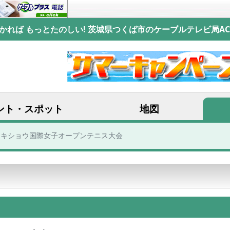
かれば もっとたのしい! 茨城県つくば市のケーブルテレビ局AC
ント・スポット
地図
 セキショウ国際女子オープンテニス大会