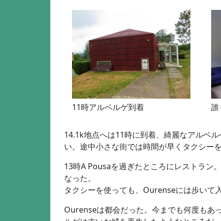
11時アルベルゲ到着
誰
14.1k地点へは11時に到着、綺麗なア
い。途中小さな街では時間が早くタクシー
13時A Pousaを過ぎたところにレスト
なった。
タクシーを使っても、Ourenseには歩いて
Ourenseは都会だった。今までも何度も