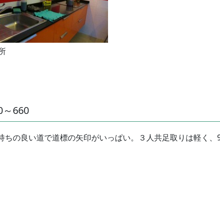
所
80～660
気持ちの良い道で道標の矢印がいっぱい。３人共足取りは軽く、9