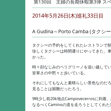
第130回 主婦の長期休暇第3弾 スペイン巡
2014年5月26日(木)巡礼33日目
A Gudina～Porto Camba (タクシー
タクシーの予約をしてくれたレストランで
珍しくタクシーは時間通りにやってきた。車
かった。
時々顔なじみのペリグリーノを追い越して
皆寒さの中黙々と歩いている。
それにしてもなんと素晴らしい景色なのだ
見ることは困難だったろう。
9時少し前20k地点Campovecerrosに到着
なるべくCaminoの道を走ろうとしてくれ