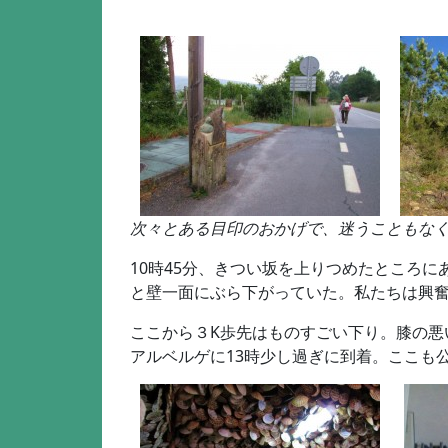
次々とある目印のおかげで、迷うこともな
10時45分、きつい坂を上りつめたところにあ
と壁一面にぶら下がっていた。私たちは興
ここから３K歩先はものすごい下り。膝の悪
アルベルゲに13時少し過ぎに到着。ここも