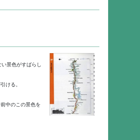
ない景色がすばらし
が引ける。
午前中のこの景色を