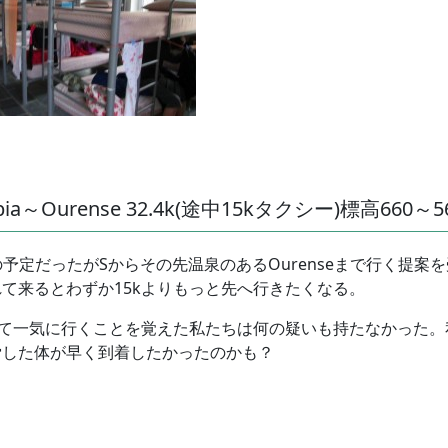
e Ambia～Ourense 32.4k(途中15kタクシー)標高660～
mbiaまでの予定だったがSからその先温泉のあるOurenseまで行く
て来るとわずか15kよりもっと先へ行きたくなる。
って一気に行くことを覚えた私たちは何の疑いも持たなかった
労した体が早く到着したかったのかも？