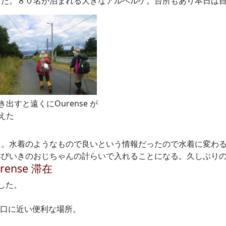
った。８０名が泊まれる大きなアルベルゲ。台所もあり本日は
き出すと遠くにOurense が
えた
る。水着のようなもので良いという情報だったので水着に変わ
本びいきのおじちゃんの計らいで入れることになる。久しぶり
rense 滞在
した。
。
出口に近い便利な場所。