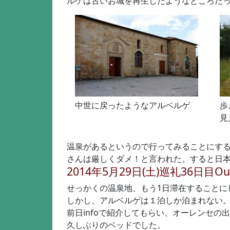
ルゲは古いお城を再生したようなところだ
中世に戻ったようなアルベルゲ
歩
見
温泉があるというので行ってみることにす
さんは厳しくダメ！と言われた。すると日
2014年5月29日(土)巡礼36日目Ou
せっかくの温泉地、もう1日滞在することに
しかし、アルベルゲは１泊しか泊まれない
前日infoで紹介してもらい、オーレンセの
久しぶりのベッドでした。