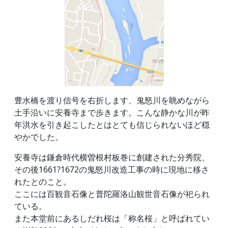
豊水橋を渡り信号を右折します、鬼怒川を眺めながら
土手沿いに安養寺まで歩きます。こんな静かな川が昨
年洪水を引き起こしたとはとても信じられないほど穏
やかでした。
安養寺は鎌倉時代横曽根村板巻に創建された分秀院、
その後1661?1672の鬼怒川改造工事の時に現地に移さ
れたとのこと。
ここには百観音石像と普陀羅洛山観世音石像が祀られ
ている。
また本堂前にあるしだれ桜は「称名桜」と呼ばれてい