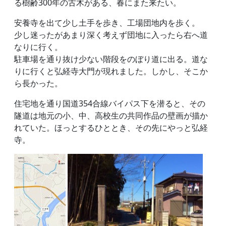
る樹齢300年の古木がある、春にまた来たい。
安養寺を出て少し土手を歩き、工場団地内を歩く。
少し迷ったがあまり深く考えず団地に入ったら右へ道
なりに行く。
駐車場を通り抜け少ない階段をのぼり道に出る。道な
りに行くと弘経寺大門が現れました。しかし、そこか
ら長かった。
住宅地を通り国道354合線バイパス下を潜ると、その
隧道は地元の小、中、高校生の共同作品の壁画が描か
れていた。ほっとするひととき、その先にやっと弘経
寺。