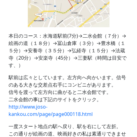
本日のコース：水海道駅前(7分)→二水会館（７分）→
絵画の道（１８分）→冨山倉庫（３分）→豊水橋（１
５分）→安養寺（３５分）→弘経寺（１５分）→法蔵
寺（20分）→安楽寺（45分）→三妻駅（時間は目安で
す、）
駅前は広々としています。左方向へ向かいます。信号
のある大きな交差点右手にコンビニがあります。
信号を渡って左方向に曲がると二水会館です。
二水会館の事は下記のサイトをクリック。
http://www.joso-
kankou.com/page/page000118.html
一度スタート地点の駅へ戻り、駅を右にして左折。
この通りが絵画の道、映画好きの私は素通りできませ