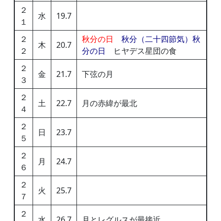
２
水
19.7
１
２
秋分の日
秋分（二十四節気）秋
木
20.7
２
分の日
ヒヤデス星団の食
２
金
21.7
下弦の月
３
２
土
22.7
月の赤緯が最北
４
２
日
23.7
５
２
月
24.7
６
２
火
25.7
７
２
水
26.7
月とレグルスが最接近