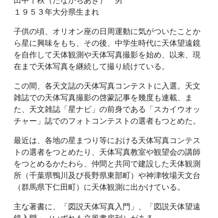
田中千秋（たなかちあき） 男
１９５３年大分県生まれ
子供の頃、オリオン座の日周運動に気がついたことか
ら星に興味をもち、その後、中学生時代に天体望遠鏡
を自作して天体観測や天体写真撮影を始め、以来、現
在まで天体写真を継続して撮り続けている。
この間、各天文誌の天体写真コンテストに入選。天文
雑誌での天体写真撮影の啓蒙記事を幾度も連載、ま
た、天文雑誌「星ナビ」の前身である「スカイウオッ
チャー」誌でのフォトコンテストの選者もつとめた。
最近は、各地の星まつり等における天体写真コンテス
トの選者をつとめたり、天体写真教室や観望会の講師
をつとめるかたわら、仲間と共同で建設した天体観測
所（千葉県鴨川及び長野県東部町）や神津牧場天文台
（群馬県下仁田町）に天体観測に出かけている。
主な著書に、「図説天体写真入門」、「図説天体望遠