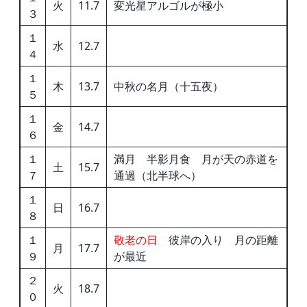
火
11.7
変光星アルゴルが極小
３
１
水
12.7
４
１
木
13.7
中秋の名月（十五夜）
５
１
金
14.7
６
１
満月 半影月食 月が天の赤道を
土
15.7
７
通過（北半球へ）
１
日
16.7
８
１
敬老の日
彼岸の入り 月の距離
月
17.7
９
が最近
２
火
18.7
０