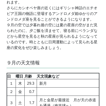
れます。
さらにカシオペヤ座の近くにはギリシャ神話のエチオ
ピア王国の物語に登場するアンドロメダ姫ゆかりのア
ンドロメダ座を見ることができるようになります。
９月の空では夕暮れ後の空には夏の星座の空がまだ見
られたのに、夕ご飯を済ませて、寝る前にベランダな
どから星空を見ると秋の星座が見られるようになって
いるのです。時とともに日周運動によって見られる星
座の変化をぜひ楽しみましょう。
９月の天文情報
日
曜日
月齢
天文現象など
１
木
29.3
新月
２
金
0.7
月と金星が最接近 月が天の赤道
３
土
1.7
を通過（南半球へ）