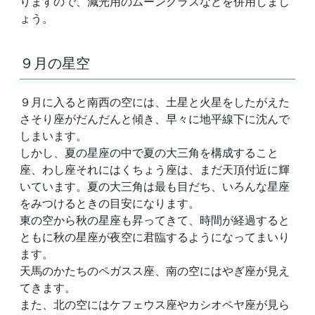
りますので、減光用のムーングラスなどを併用しまし
ょう。
９月の星空
９月に入ると南西の空には、土星と火星をしたがえた
さそり座がだんだんと傾き、早々に地平線下に沈んで
しまいます。
しかし、夏の星座の中で夏の大三角を構成すること
座、わし座それにはくちょう座は、まだ天頂付近に輝
いています。夏の大三角は最も目だち、いろんな星座
をみつけるときの目安になります。
東の空から秋の星座も昇ってきて、時間が経過すると
ともに秋の星座が夜空に君臨するようになってまいり
ます。
天馬のかたちのペガスス座、南の空にはやぎ座が見え
てきます。
また、北の空にはケフェウス座やカシオペヤ座が見ら