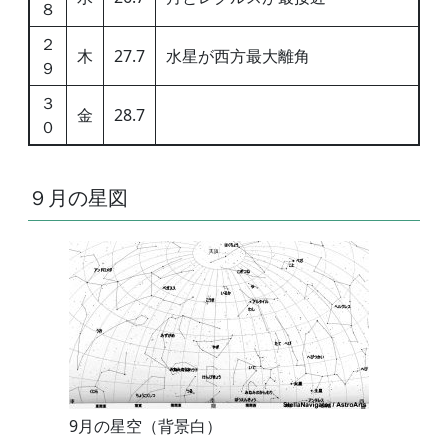
８
２
木
27.7
水星が西方最大離角
９
３
金
28.7
０
９月の星図
9月の星空（背景白）