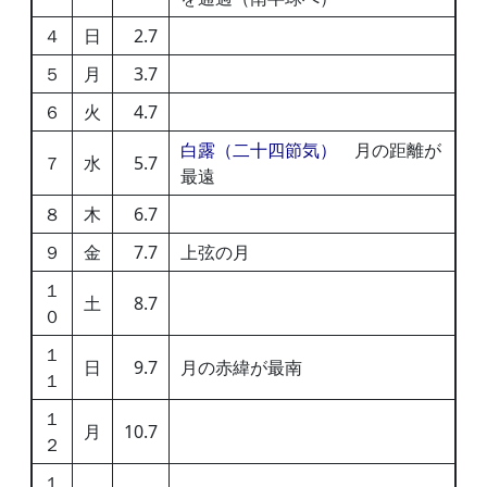
４
日
2.7
５
月
3.7
６
火
4.7
白露（二十四節気）
月の距離が
７
水
5.7
最遠
８
木
6.7
９
金
7.7
上弦の月
１
土
8.7
０
１
日
9.7
月の赤緯が最南
１
１
月
10.7
２
１