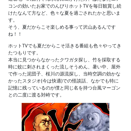
コンの効いたお家でのんびりホットTVを毎日観賞し続
けたなんて方など、色々な夏を過ごされたかと思いま
す。
そう、夏だからこそ楽しめる事って沢山あるんです
ね！！
ホットTVでも夏だからこそ活きる番組も色々やってき
たつもりです。
本当に見つからなかったクワガタ探し、竹を採取する
時に蚊に刺されまくった流しそうめん、暑い中、屋外
で作った泥団子、桜川の源流探し、当時空調の効かな
かったスタジオ(今は快適)での怪談話、なかでも特に
記憶に残っているのが僕と同じ名を持つ台風マーゴン
との二度に渡る対峙です。