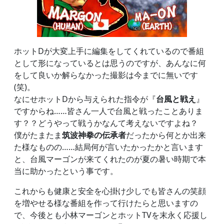
ホットDが大変上手に編集をしてくれているので番組
として形になっているとは思うのですが、あんなに何
をして良いか解らなかった撮影は今までに無いです
(笑)。
なにせホットDから与えられた指令が『
台風と戦え
』
ですからね……皆さん一人で台風と戦ったことありま
す？？どうやって戦うかなんて考えないですよね？
僕がたまたま
筑波神拳の伝承者
だったから何とか出来
た様なものの……結局何が言いたかったかと言います
と、台風マーゴンが来てくれたのが夏の暑い時期で本
当に助かったという事です。
これからも健康と安全を心掛け少しでも皆さんの笑顔
を増やせる様な番組を作って行けたらと思いますの
で、今後とも小林マーゴンとホットTVを末永く応援し