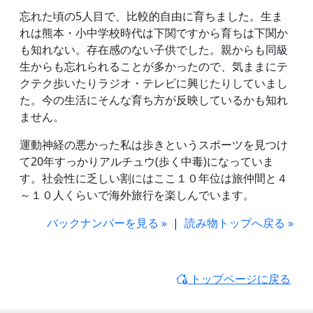
忘れた頃の5人目で、比較的自由に育ちました。生ま
れは熊本・小中学校時代は下関ですから育ちは下関か
も知れない。存在感のない子供でした。親からも同級
生からも忘れられることが多かったので、気ままにテ
クテク歩いたりラジオ・テレビに興じたりしていまし
た。今の生活にそんな育ち方が反映しているかも知れ
ません。
運動神経の悪かった私は歩きというスポーツを見つけ
て20年すっかりアルチュウ(歩く中毒)になっていま
す。社会性に乏しい割にはここ１０年位は旅仲間と４
～１０人くらいで海外旅行を楽しんでいます。
バックナンバーを見る »
|
読み物トップへ戻る »
トップページに戻る