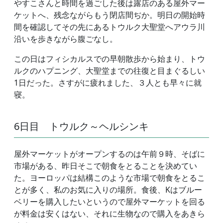
やすこさんと時間を過ごした後は露店のある屋外マー
ケットへ、残念ながらもう閉店間ぢか。明日の開始時
間を確認してその先にあるトウルク大聖堂へアウラ川
沿いを歩きながら腹ごなし。
この日はフィシカルスでの早朝散歩から始まり、トウ
ルクのハプニング、大聖堂までの往復と目まぐるしい
1日だった。さすがに疲れました、３人とも早々に就
寝。
6日目 トウルク～ヘルシンキ
屋外マーケットがオープンするのは午前９時、そばに
市場がある、昨日そこで朝食をとることを決めてい
た。ヨーロッパは結構このような市場で朝食をとるこ
とが多く、私のお気に入りの場所。食後、Kはブルー
ベリーを購入したいというので屋外マーケットを回る
が料金は安くはない、それに生物なので購入をあきら