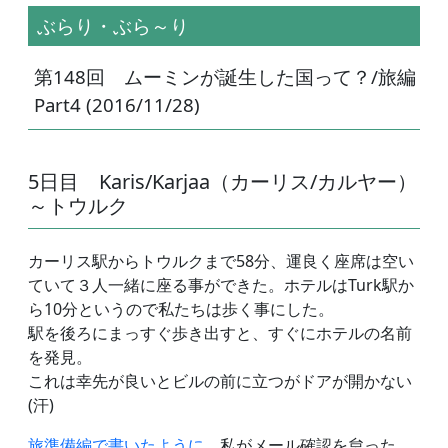
ぶらり・ぶら～り
第148回 ムーミンが誕生した国って？/旅編
Part4 (2016/11/28)
5日目 Karis/Karjaa（カーリス/カルヤー）
～トウルク
カーリス駅からトウルクまで58分、運良く座席は空い
ていて３人一緒に座る事ができた。ホテルはTurk駅か
ら10分というので私たちは歩く事にした。
駅を後ろにまっすぐ歩き出すと、すぐにホテルの名前
を発見。
これは幸先が良いとビルの前に立つがドアが開かない
(汗)
旅準備編で書いたように、
私がメール確認を怠った