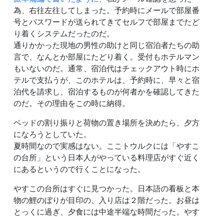
為、右往左往してしまった。予約時にメールで部屋番
号とパスワードが送られてきてセルフで部屋までたど
り着くシステムだったのだ。
通りかかった現地の男性の助けと同じ宿泊者たちの助
言で、なんとか部屋にたどり着く。受付もホテルマン
もいないのだ。通常、宿泊代はチェックアウト時にホ
テルで支払うが、このホテルは、予約時に、早々と宿
泊代を請求し、宿泊するものが何者かを確認してきた
のだ。その理由をこの時に納得。
ベッドの割り振りと荷物の置き場所を決めたら、夕方
になろうとしていた。
夏時間なので実感はない。ここトウルクには「やすこ
の台所」という日本人がやっている料理店がすぐ近く
にあるというので行くことになった。
やすこの台所はすぐに見つかった。日本語の看板と本
物の鯉のぼりが目印の、入り店は２階だった。お昼は
とっくに過ぎ、夕食には中途半端な時間だった。やす