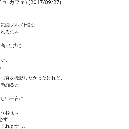
ュ カフェ) (2017/09/27)
お気楽グルメ日記」。
されるのを
高3と共に
すが、
。
る写真を撮影したかったけれど、
に愚痴ると、
優しい一言に
うねぇ…
必ず
てくれますし。