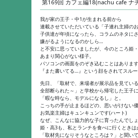
第169回 カフェ編18(nachu cafe ナチ
我が家の王子・中1が生まれる前から
連載させていただいている「子連れ主婦の
子供達が年頃になったら、コラムのネタに
嫌がるようになるのかしら…
と不安に思っていましたが、今のところ姫・
あまり関心がない様子。
パソコンの画面をのぞき込むことはありま
『また書いてる…』という顔をされてスルー
先日、「取材で、来場者が展示品を見てい
全部断られた～」と学校から帰宅した王子
「暇な時なら、モデルになるし」と。
こっちの手が止まるほどの、思いがけない
お気楽主婦はキュンキュンです(ハート)
なぜ、こんなに協力的な子に育ったんでしょ
姫・高3も、私とランチを食べに行くときは
「取材先になりそうなところは？」と聞い