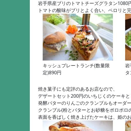
岩手県産ブリのトマトチーズグラタン1080
トマトの酸味がブリとよく合い、ペロリと
キッシュプレートランチ(数量限
岩
定)890円
タ
焼き菓子にも定評のあるお店なので、
デザートセット200円のいちじくのケーキと
発酵バターのりんごのクランブルもオーダ
クランブル(粉とバターとお砂糖をポロポロ
表面を香ばしく焼き上げたケーキは、姫の