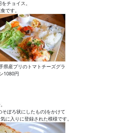
円をチョイス。
完食です。
手県産プリのトマトチーズグラ
ン1080円
ー。
のそぼろ状にしたもの)をかけて
お気に入りに登録された模様です。