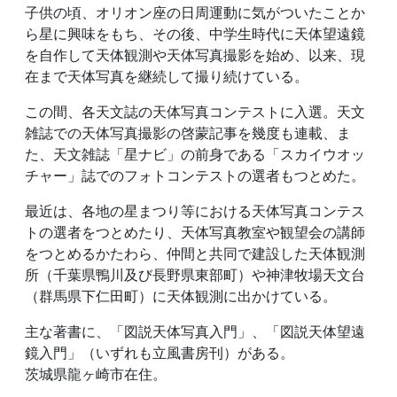
子供の頃、オリオン座の日周運動に気がついたことか
ら星に興味をもち、その後、中学生時代に天体望遠鏡
を自作して天体観測や天体写真撮影を始め、以来、現
在まで天体写真を継続して撮り続けている。
この間、各天文誌の天体写真コンテストに入選。天文
雑誌での天体写真撮影の啓蒙記事を幾度も連載、ま
た、天文雑誌「星ナビ」の前身である「スカイウオッ
チャー」誌でのフォトコンテストの選者もつとめた。
最近は、各地の星まつり等における天体写真コンテス
トの選者をつとめたり、天体写真教室や観望会の講師
をつとめるかたわら、仲間と共同で建設した天体観測
所（千葉県鴨川及び長野県東部町）や神津牧場天文台
（群馬県下仁田町）に天体観測に出かけている。
主な著書に、「図説天体写真入門」、「図説天体望遠
鏡入門」（いずれも立風書房刊）がある。
茨城県龍ヶ崎市在住。