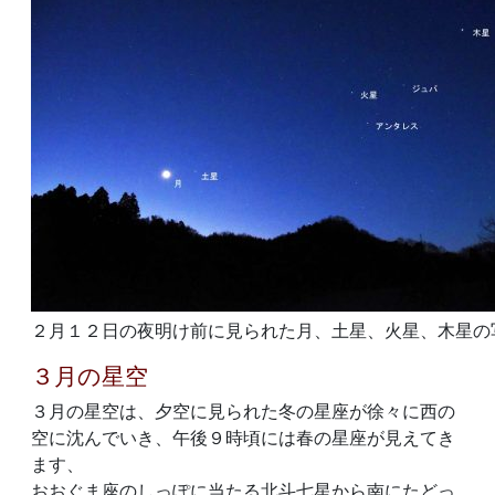
２月１２日の夜明け前に見られた月、土星、火星、木星の
３月の星空
３月の星空は、夕空に見られた冬の星座が徐々に西の
空に沈んでいき、午後９時頃には春の星座が見えてき
ます、
おおぐま座のしっぽに当たる北斗七星から南にたどっ