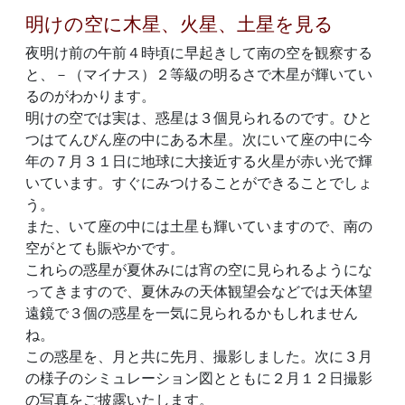
明けの空に木星、火星、土星を見る
夜明け前の午前４時頃に早起きして南の空を観察する
と、－（マイナス）２等級の明るさで木星が輝いてい
るのがわかります。
明けの空では実は、惑星は３個見られるのです。ひと
つはてんびん座の中にある木星。次にいて座の中に今
年の７月３１日に地球に大接近する火星が赤い光で輝
いています。すぐにみつけることができることでしょ
う。
また、いて座の中には土星も輝いていますので、南の
空がとても賑やかです。
これらの惑星が夏休みには宵の空に見られるようにな
ってきますので、夏休みの天体観望会などでは天体望
遠鏡で３個の惑星を一気に見られるかもしれません
ね。
この惑星を、月と共に先月、撮影しました。次に３月
の様子のシミュレーション図とともに２月１２日撮影
の写真をご披露いたします。