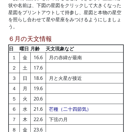
状や名前は、下図の星図をクリックして大きくなった
星図をプリントアウトして持参し、星図と本物の星空
を照らし合わせて星や星座をみつけるようにしましょ
う。
６月の天文情報
日
曜日
月齢
天文現象など
１
金
16.6
月の赤緯が最南
２
土
17.6
３
日
18.6
月と火星が接近
４
月
19.6
５
火
20.6
６
水
21.6
芒種（二十四節気）
７
木
22.6
下弦の月
８
金
23.6