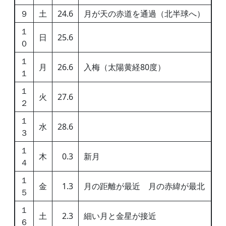
９
土
24.6
月が天の赤道を通過（北半球へ）
１
日
25.6
０
１
月
26.6
入梅（太陽黄経80度）
１
１
火
27.6
２
１
水
28.6
３
１
木
0.3
新月
４
１
金
1.3
月の距離が最近 月の赤緯が最北
５
１
土
2.3
細い月と金星が接近
６