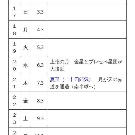
１
日
3.3
７
１
月
4.3
８
１
火
5.3
９
２
上弦の月 金星とプレセぺ星団が
水
6.3
０
大接近
２
夏至（二十四節気）
月が天の赤
木
7.3
１
道を通過（南半球へ）
２
金
8.3
２
２
土
9.3
３
２