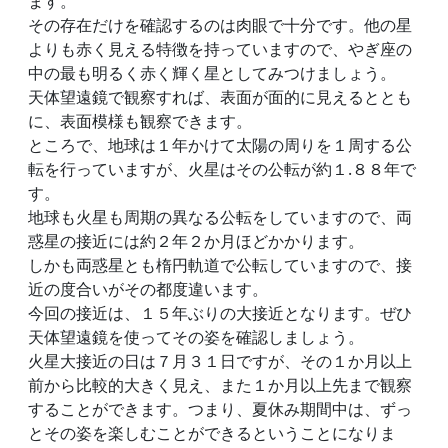
ます。
その存在だけを確認するのは肉眼で十分です。他の星
よりも赤く見える特徴を持っていますので、やぎ座の
中の最も明るく赤く輝く星としてみつけましょう。
天体望遠鏡で観察すれば、表面が面的に見えるととも
に、表面模様も観察できます。
ところで、地球は１年かけて太陽の周りを１周する公
転を行っていますが、火星はその公転が約１.８８年で
す。
地球も火星も周期の異なる公転をしていますので、両
惑星の接近には約２年２か月ほどかかります。
しかも両惑星とも楕円軌道で公転していますので、接
近の度合いがその都度違います。
今回の接近は、１５年ぶりの大接近となります。ぜひ
天体望遠鏡を使ってその姿を確認しましょう。
火星大接近の日は７月３１日ですが、その１か月以上
前から比較的大きく見え、また１か月以上先まで観察
することができます。つまり、夏休み期間中は、ずっ
とその姿を楽しむことができるということになりま