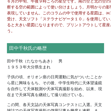
６月の中旬、午後９時ころの星空です。南の空と北の空の
察する空の範囲によって使い分けましょう。月明かりの影
表現していません。このコラムの中で使用する星図は、㈱
受け、天文ソフト「ステラナビゲータ１０」を使用してい
ると大きい星図になりますので、プリントアウトして星座
う。
田中千秋氏の略歴
田中千秋（たなかちあき） 男
１９５３年大分県生まれ
子供の頃、オリオン座の日周運動に気がついたことか
ら星に興味をもち、その後、中学生時代に天体望遠鏡
を自作して天体観測や天体写真撮影を始め、以来、現
在まで天体写真を継続して撮り続けている。
この間、各天文誌の天体写真コンテストに入選。天文
雑誌での天体写真撮影の啓蒙記事を幾度も連載、ま