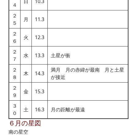
日
10.3
４
２
月
11.3
５
２
火
12.3
６
２
水
13.3
土星が衝
７
２
満月 月の赤緯が最南 月と土星
木
14.3
８
が接近
２
金
15.3
９
３
土
16.3
月の距離が最遠
０
６月の星図
南の星空