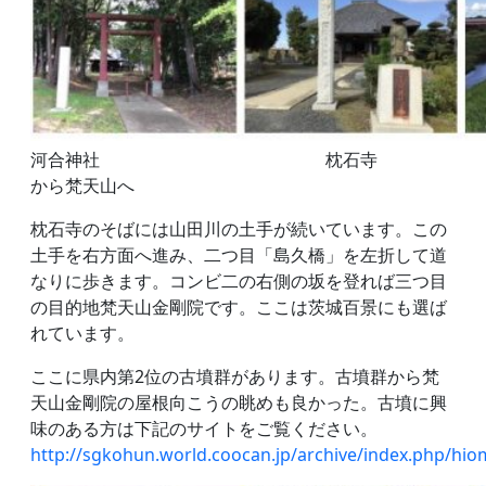
河合神社 枕石寺 山田
から梵天山へ
枕石寺のそばには山田川の土手が続いています。この
土手を右方面へ進み、二つ目「島久橋」を左折して道
なりに歩きます。コンビ二の右側の坂を登れば三つ目
の目的地梵天山金剛院です。ここは茨城百景にも選ば
れています。
ここに県内第2位の古墳群があります。古墳群から梵
天山金剛院の屋根向こうの眺めも良かった。古墳に興
味のある方は下記のサイトをご覧ください。
http://sgkohun.world.coocan.jp/archive/index.php/hi