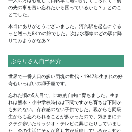
一人の方は心配して自転車で追いかけてこられて「橋
の先の事を言い忘れたから困っているかも？」とのこ
とでした。
本当にありがとうございました。河合駅を起点にぐる
っと巡った8Kmの旅でした。次は水郡線のどの駅に降
りてみようかなあ？
ぶらりさん自己紹介
世界で一番人口の多い団塊の世代・1947年生まれの好
奇心いっぱいの獅子座です。
忘れた頃の5人目で、比較的自由に育ちました。生ま
れは熊本・小中学校時代は下関ですから育ちは下関か
も知れない。存在感のない子供でした。親からも同級
生からも忘れられることが多かったので、気ままにテ
クテク歩いたりラジオ・テレビに興じたりしていまし
た。今の生活にそんな育ち方が反映しているかも知れ