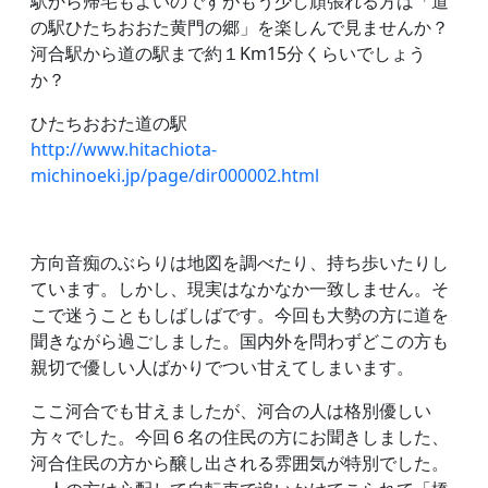
駅から帰宅もよいのですがもう少し頑張れる方は「道
の駅ひたちおおた黄門の郷」を楽しんで見ませんか？
河合駅から道の駅まで約１Km15分くらいでしょう
か？
ひたちおおた道の駅
http://www.hitachiota-
michinoeki.jp/page/dir000002.html
方向音痴のぶらりは地図を調べたり、持ち歩いたりし
ています。しかし、現実はなかなか一致しません。そ
こで迷うこともしばしばです。今回も大勢の方に道を
聞きながら過ごしました。国内外を問わずどこの方も
親切で優しい人ばかりでつい甘えてしまいます。
ここ河合でも甘えましたが、河合の人は格別優しい
方々でした。今回６名の住民の方にお聞きしました、
河合住民の方から醸し出される雰囲気が特別でした。