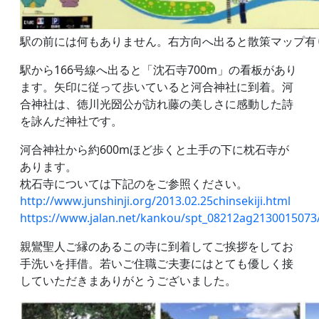
駅の前には何もありません。右方向へ出ると散策マップ有
駅から166号線へ出ると「沈石寺700m」の看板があり
ます。矢印に従って歩いていると河合神社に到着。河
合神社は、徳川光圀公が訪れ藤の美しさに感動した詩
を詠んだ神社です。
河合神社から約600mほど歩くと土手の下に枕石寺が
あります。
枕石寺については下記のをご参照ください。
http://www.junshinji.org/2013.02.25chinsekiji.html
https://www.jalan.net/kankou/spt_08212ag2130015073
親鸞聖人ご縁のあるこの寺に到着してご挨拶をしてお
手洗いを拝借。若いご住職ご夫妻にはとても優しく接
していただきまありがとうございました。