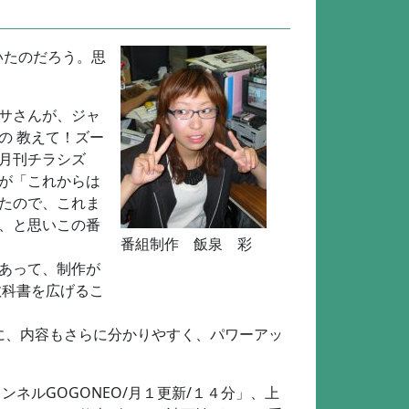
いたのだろう。思
サさんが、ジャ
の 教えて！ズー
月刊チラシズ
が「これからは
たので、これま
、と思いこの番
番組制作 飯泉 彩
あって、制作が
教科書を広げるこ
に、内容もさらに分かりやすく、パワーアッ
ルGOGONEO/月１更新/１４分」、上