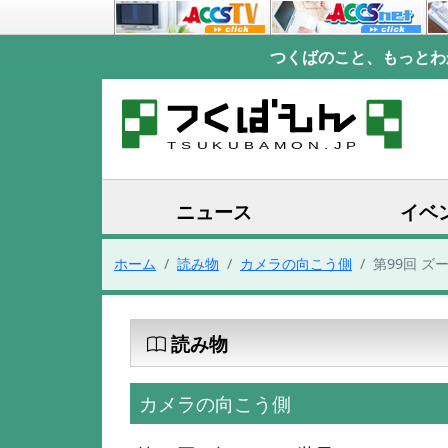
つくばのこと、もっとわ
ニュース
イベ
ホーム
読み物
カメラの向こう側
第99回 ズ
読み物
カメラの向こう側