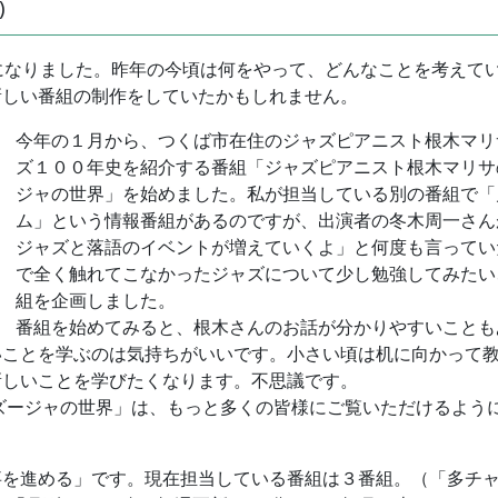
)
になりました。昨年の今頃は何をやって、どんなことを考えて
新しい番組の制作をしていたかもしれません。
今年の１月から、つくば市在住のジャズピアニスト根木マリ
ズ１００年史を紹介する番組「ジャズピアニスト根木マリサ
ジャの世界」を始めました。私が担当している別の番組で「
ム」という情報番組があるのですが、出演者の冬木周一さん
ジャズと落語のイベントが増えていくよ」と何度も言ってい
で全く触れてこなかったジャズについて少し勉強してみたい
組を企画しました。
番組を始めてみると、根木さんのお話が分かりやすいことも
いことを学ぶのは気持ちがいいです。小さい頃は机に向かって
新しいことを学びたくなります。不思議です。
ズージャの世界」は、もっと多くの皆様にご覧いただけるよう
を進める」です。現在担当している番組は３番組。（「多チャンネ