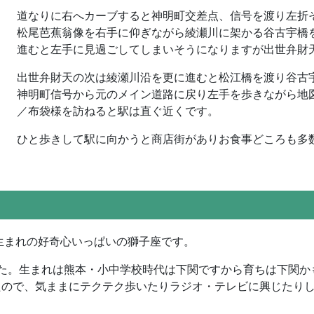
道なりに右へカーブすると神明町交差点、信号を渡り左折
松尾芭蕉翁像を右手に仰ぎながら綾瀬川に架かる谷古宇橋
進むと左手に見過ごしてしまいそうになりますが出世弁財
出世弁財天の次は綾瀬川沿を更に進むと松江橋を渡り谷古
神明町信号から元のメイン道路に戻り左手を歩きながら地
／布袋様を訪ねると駅は直ぐ近くです。
ひと歩きして駅に向かうと商店街がありお食事どころも多
？
年生まれの好奇心いっぱいの獅子座です。
た。生まれは熊本・小中学校時代は下関ですから育ちは下関か
たので、気ままにテクテク歩いたりラジオ・テレビに興じたり