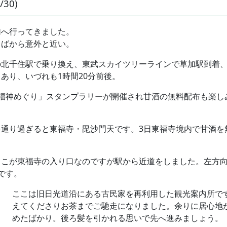
30)
加へ行ってきました。
くばから意外と近い。
北千住駅で乗り換え、東武スカイツリーラインで草加駅到着、
あり、いづれも1時間20分前後。
福神めぐり」スタンプラリーが開催され甘酒の無料配布も楽し
通り過ぎると東福寺・毘沙門天です。3日東福寺境内で甘酒を
ここが東福寺の入り口なのですが駅から近道をしました。左方
です。
ここは旧日光道沿にある古民家を再利用した観光案内所で
えてくださりお茶までご馳走になりました。余りに居心地
めたばかり。後ろ髪を引かれる思いで先へ進みましょう。