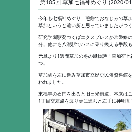
第185回 草加七福神めぐり (2020/01/
今年も七福神めぐり、煎餅でおなじみの草
草加というと遠い所と思っていましたがつ
研究学園駅発つくばエクスプレスか常磐線の
分。他にも八潮駅でバスに乗り換える手段も
元旦より1週間草加の冬の風物詩「草加宿七
つ。
草加駅を左に進み草加市立歴史民俗資料館を
われました。
東福寺の石門を出ると旧日光街道、本来は
1丁目交差点を渡り更に進むと左手に神明菴