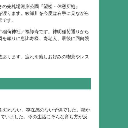
その先札場河岸公園『望楼・休憩所処』
を渡ります。綾瀬川を今度は右手に見ながら
天です。
宇稲荷神社／福禄寿です。神明稲荷通りから
図を頼りに恵比寿様、寿老人、最後に回向院
数あります。疲れを癒しお好みの喫茶やレス
も知れない。存在感のない子供でした。親か
していました。今の生活にそんな育ち方が反