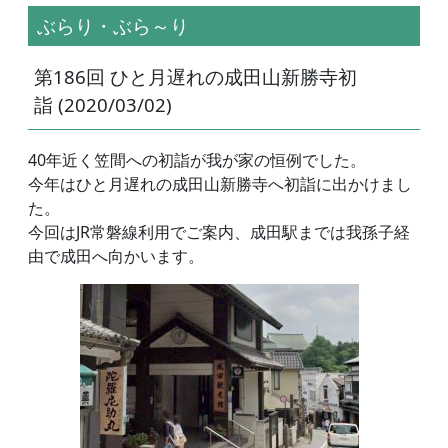
ぶらり・ぶら～り
第186回 ひと月遅れの成田山新勝寺初
詣 (2020/03/02)
40年近く笠間への初詣が我が家の恒例でした。
今年はひと月遅れの成田山新勝寺へ初詣に出かけまし
た。
今回はJR常磐線利用でご案内、成田駅までは我孫子経
由で成田へ向かいます。