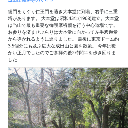
成田山新勝寺のサイト
総門をくぐり仁王門を過ぎ大本堂に到着、右手に三重
塔があります。 大本堂は昭和43年(1968)建立。大本堂
は当山で最も重要な御護摩祈願を行う中心道場です。
お参りを済ませぶらりは大本堂に向かって左手釈迦堂
から導かれるように巡りました。 最後に東京ドーム約
3.5個分にも及ぶ広大な成田山公園を散策。 今年は暖
かい正月でしたのでご参拝の後2時間半を歩き回りま
した