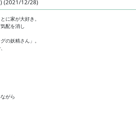
021/12/28)
ことに家が大好き。
ど気配を消し
ングの妖精さん」。
で、
、
いながら