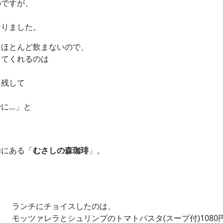
のですが、
も
おりました。
をほとんど飲まないので、
してくれるのは
し残して
に…」と
内にある「
むさしの森珈琲
」。
ランチにチョイスしたのは、
モッツァレラとシュリンプのトマトパスタ(スープ付)1080