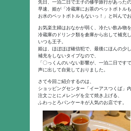
先日、一泊二日で王子の修学旅行があった
早速、姫が「冷蔵庫にお茶のペットボトル
お水のペットボトルもないっ！」と叫んで
お気楽主婦はおなかが弱く、冷たい飲み物
冷蔵庫のドリンク類を倉庫から出して補充
いつも王子。
姫は、ほぼほぼ確信犯で、最後にほんの少
補充をしないタイプなので、
「〇っくんのいない影響が、一泊二日ですで
声に出して自覚しておりました。
さて今回ご紹介するのは、
ショッピングセンター「イーアスつくば」
注文ごとにメレンゲを立て焼き上げる、
ふわっとろパンケーキが人気のお店です。