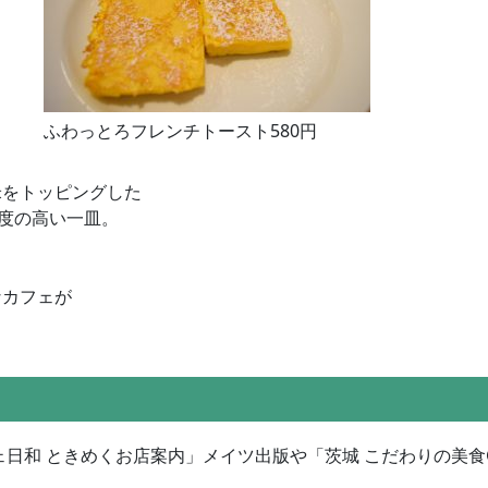
ふわっとろフレンチトースト580円
米をトッピングした
足度の高い一皿。
、
なカフェが
日和 ときめくお店案内」メイツ出版や「茨城 こだわりの美食G