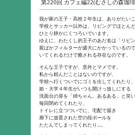
第220回 カフェ編22(むさしの森珈琲) (2
我が家の王子・高校２年生は、ありがたい
学校とサッカー以外は、リビングでほとん
ひとり静かにくつろいでいます。
ゆえに、わたくし的王子のあだ名は「リビ
親ばかフィルターが盛大にかかっているの
いてくれるだけで癒される存在なのです。
そんな王子ですが、意外とマメです。
私から頼んだことはないのですが、
学校へ行くついでにゴミを出してくれたり
姫・大学４年生がいつも開けっ放しにする
洗面台の扉を「姉ちゃん、あるある」と笑
毎回閉めてくれたり、
トイレに立つついでに、宅配で届き
廊下に放置された空の段ボールを
たたんでしまってくれたり…。