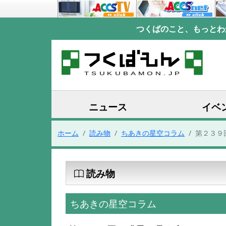
つくばのこと、もっとわ
ニュース
イベ
ホーム
読み物
ちあきの星空コラム
第２３９
読み物
ちあきの星空コラム