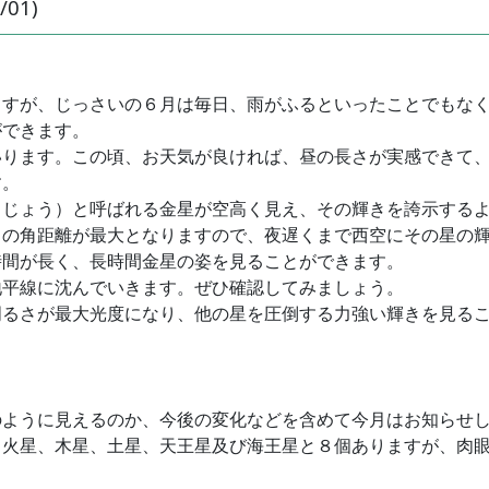
01)
ますが、じっさいの６月は毎日、雨がふるといったことでもな
ができます。
いります。この頃、お天気が良ければ、昼の長さが実感できて
す。
うじょう）と呼ばれる金星が空高く見え、その輝きを誇示する
との角距離が最大となりますので、夜遅くまで西空にその星の
時間が長く、長時間金星の姿を見ることができます。
地平線に沈んでいきます。ぜひ確認してみましょう。
明るさが最大光度になり、他の星を圧倒する力強い輝きを見る
のように見えるのか、今後の変化などを含めて今月はお知らせ
、火星、木星、土星、天王星及び海王星と８個ありますが、肉