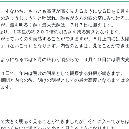
す。すなわち、もっとも高度が高く見えるようになる日を６月
いのみょうじょう）と呼ばれ、誰もが夕方の西の空にみつける
すが、最も明るく輝く最大光輝は、７月７日に迎えます。
となり、１等星の約２００倍の明るさを誇る輝きとなります。
下がっていくのを実感することができますが、８月上旬には太
合」（ないごう）となります。内合のときは、見ることができ
。
ようになるのは８月の終わり頃からで、９月１９日には最大光
２４日で、年内は明けの明星として観察する好機が続きます。
の期間と内合の後、明けの明星としての最大高度となるまでは
えます。
して大きく明るく見ることができましたが、今年に入ってから
らないくらいに遠ざかって小さく見えるようになりました。