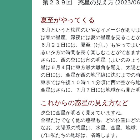
第２３９回 惑星の見え方 (2023/06/
夏至がやってくる
６月というと梅雨のいやなイメージがあり
は春の星座、深夜には夏の星座を見ること
６月２１日には、夏至（げし）もやってま
るい夕方の時間を長く楽しむことができま
さらに、西の空には宵の明星（よいのみょ
星は６月４日に東方最大離角を迎え、太陽
の日には、金星が西の地平線に沈むまでの
東京では午後１０時１１分頃に西の空から
金星はさらに、７月７日には地球から見た
これからの惑星の見え方など
夕空に金星が明るく見えていますね。
金星だけでなく他の惑星も、どの位置にど
なお、太陽系の惑星は、水星、金星、地球
びに私たちの地球は、省略します。