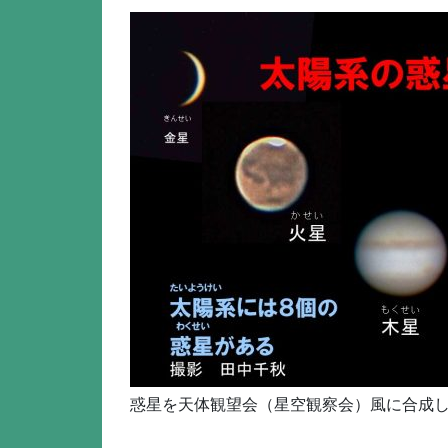
惑星を天体観望会（星空観察会）風に合成