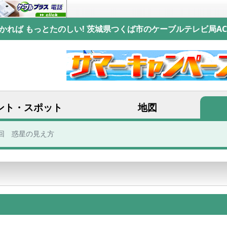
かれば もっとたのしい! 茨城県つくば市のケーブルテレビ局AC
ント・スポット
地図
回 惑星の見え方