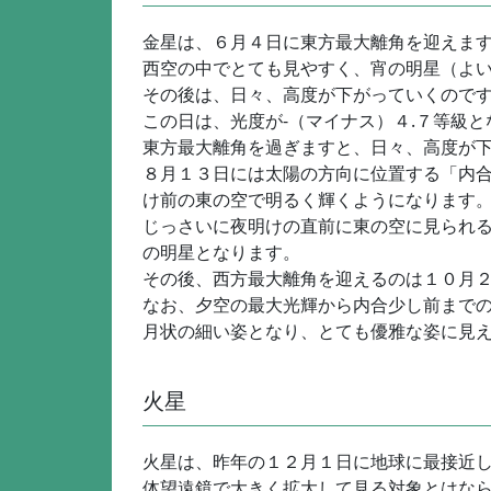
金星は、６月４日に東方最大離角を迎えま
西空の中でとても見やすく、宵の明星（よ
その後は、日々、高度が下がっていくので
この日は、光度が-（マイナス）４.７等級
東方最大離角を過ぎますと、日々、高度が
８月１３日には太陽の方向に位置する「内
け前の東の空で明るく輝くようになります
じっさいに夜明けの直前に東の空に見られる
の明星となります。
その後、西方最大離角を迎えるのは１０月
なお、夕空の最大光輝から内合少し前まで
月状の細い姿となり、とても優雅な姿に見
火星
火星は、昨年の１２月１日に地球に最接近
体望遠鏡で大きく拡大して見る対象とはな