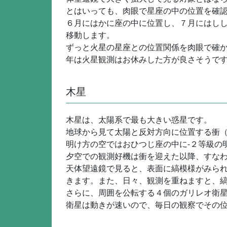
とはいっても、肉眼で星座の中の位置を確
６月にはかに座の中に位置し、７月にはし
移動します。
ずっと火星の星座との位置関係を肉眼で確
年は火星観測はお休みした方が良さそうで
木星
木星は、太陽系で最も大きい惑星です。
地球から見て太陽と反対方向に位置する衝
明け方の空ではおひつじ座の中に-２等級の
夕空での観測好機は衝を迎えた以降、すな
天体望遠鏡で見ると、表面に縞模様がみら
きます。また、日々、観測を重ねますと、
さらに、周囲を公転する４個のガリレオ衛
衛星は動きが速いので、毎日の観察でその