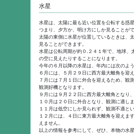
水星
水星は、太陽に最も近い位置を公転する惑
つまり、夕方か、明け方にしか見ることが
太陽の東側に水星が位置しているときは、
見ることができます。
水星は公転周期が約０.２４１年で、地球、
の空に見えたりすることになります。
今年の６月以降の水星は、年内には次のよ
６月には、５月２９日に西方最大離角を迎
７月には７月１日に外合を迎えるため、観
観測好機となります。
９月には９月２２日に西方最大離角となり
１０月は２０日に外合となり、観測に適し
１１月は低空にしか見られず、観測不適と
１２月には、４日に東方最大離角を迎えま
えません。
以上の情報を参考にして、ぜひ、本物の水