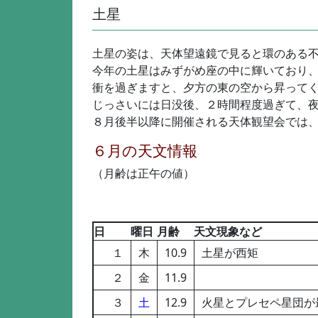
土星
土星の姿は、天体望遠鏡で見ると環のある
今年の土星はみずがめ座の中に輝いており
衝を過ぎますと、夕方の東の空から昇って
じっさいには日没後、２時間程度過ぎて、
８月後半以降に開催される天体観望会では
６月の天文情報
（月齢は正午の値）
日
曜日
月齢
天文現象など
１
木
10.9
土星が西矩
２
金
11.9
３
土
12.9
火星とプレセペ星団が