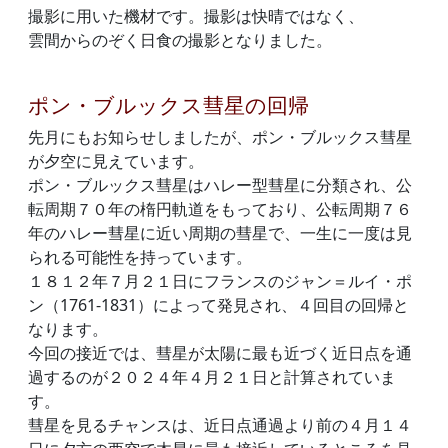
撮影に用いた機材です。撮影は快晴ではなく、
雲間からのぞく日食の撮影となりました。
ポン・ブルックス彗星の回帰
先月にもお知らせしましたが、ポン・ブルックス彗星
が夕空に見えています。
ポン・ブルックス彗星はハレー型彗星に分類され、公
転周期７０年の楕円軌道をもっており、公転周期７６
年のハレー彗星に近い周期の彗星で、一生に一度は見
られる可能性を持っています。
１８１２年７月２１日にフランスのジャン＝ルイ・ポ
ン（1761-1831）によって発見され、４回目の回帰と
なります。
今回の接近では、彗星が太陽に最も近づく近日点を通
過するのが２０２４年４月２１日と計算されていま
す。
彗星を見るチャンスは、近日点通過より前の４月１４