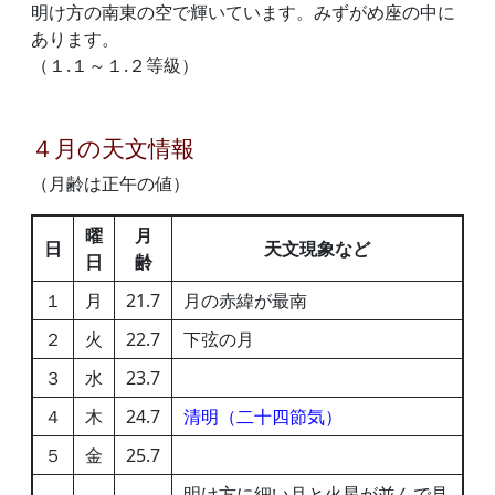
明け方の南東の空で輝いています。みずがめ座の中に
あります。
（１.１～１.２等級）
４月の天文情報
（月齢は正午の値）
曜
月
日
天文現象など
日
齢
１
月
21.7
月の赤緯が最南
２
火
22.7
下弦の月
３
水
23.7
４
木
24.7
清明（二十四節気）
５
金
25.7
明け方に細い月と火星が並んで見