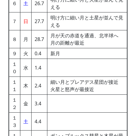
６
土
26.7
える
明け方に細い月と土星が並んで見
７
日
27.7
える
月が天の赤道を通過、北半球へ
８
月
28.7
月の距離が最近
９
火
0.4
新月
１
水
1.4
０
１
細い月とプレアデス星団が接近
木
2.4
１
火星と怒声が最接近
１
金
3.4
２
１
土
4.4
３
１
ポン・ブルックス彗星と木星が最