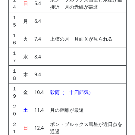
日
5.4
４
接近 月の赤緯が最北
１
月
6.4
５
１
火
7.4
上弦の月 月面Ｘが見られる
６
１
水
8.4
７
１
木
9.4
８
１
金
10.4
穀雨（二十四節気）
９
２
土
11.4
月の距離が最遠
０
２
ポン・ブルックス彗星が近日点を
日
12.4
１
通過