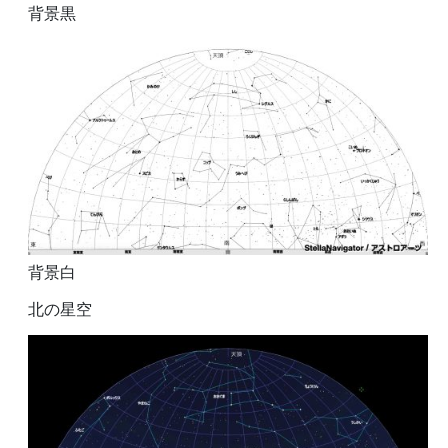
背景黒
背景白
北の星空