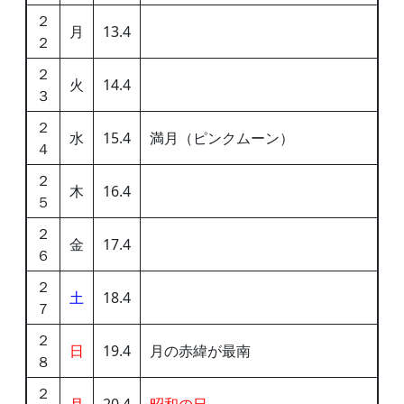
２
月
13.4
２
２
火
14.4
３
２
水
15.4
満月（ピンクムーン）
４
２
木
16.4
５
２
金
17.4
６
２
土
18.4
７
２
日
19.4
月の赤緯が最南
８
２