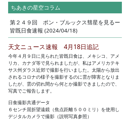
ちあきの星空コラム
第２４９回 ポン・ブルックス彗星を見るー
皆既日食速報 (2024/04/18)
天文ニュース速報 4月18日追記
今年４月９日に見られた皆既日食は、メキシコ、アメ
リカ、カナダ等で見られましたが、私はアメリカテキ
サス州ダラス近郊で撮影を行いました。太陽から放出
されるコロナの様子を撮影するのに雲が障害となりま
したが、雲の切れ間から何とか撮影できましたので、
写真でご報告します。
日食撮影共通データ
６センチ屈折望遠鏡（焦点距離５００ミリ）を使用し
デジタルカメラで撮影（説明写真参照）