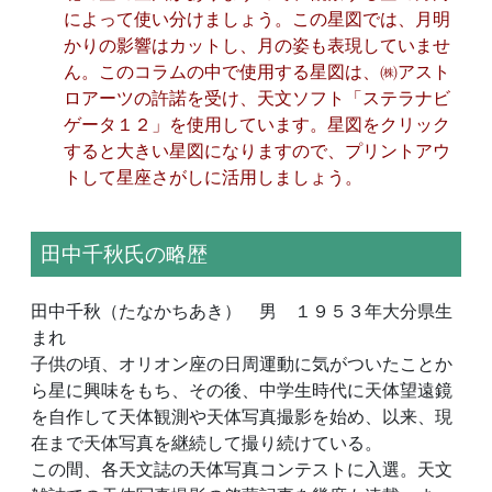
によって使い分けましょう。この星図では、月明
かりの影響はカットし、月の姿も表現していませ
ん。このコラムの中で使用する星図は、㈱アスト
ロアーツの許諾を受け、天文ソフト「ステラナビ
ゲータ１２」を使用しています。星図をクリック
すると大きい星図になりますので、プリントアウ
トして星座さがしに活用しましょう。
田中千秋氏の略歴
田中千秋（たなかちあき） 男 １９５３年大分県生
まれ
子供の頃、オリオン座の日周運動に気がついたことか
ら星に興味をもち、その後、中学生時代に天体望遠鏡
を自作して天体観測や天体写真撮影を始め、以来、現
在まで天体写真を継続して撮り続けている。
この間、各天文誌の天体写真コンテストに入選。天文