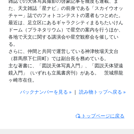
雑誌での天体写真撮影の啓蒙記事を幾度も連載、ま
た、天文雑誌「星ナビ」の前身である「スカイウオッ
チャー」誌でのフォトコンテストの選者もつとめた。
最近は、足立区にあるギャラクシティまるちたいけん
ドーム（プラネタリウム）で星空の案内を行うほか、
各地で天文に関する講演会や星空観察会を催してい
る。
さらに、仲間と共同で運営している神津牧場天文台
（群馬県下仁田町）では副台長を務めている。
主な著書に、「図説天体写真入門」、「図説天体望遠
鏡入門」（いずれも立風書房刊）がある。 茨城県龍
ヶ崎市在住。
バックナンバーを見る »
|
読み物トップへ戻る »
トップページに戻る