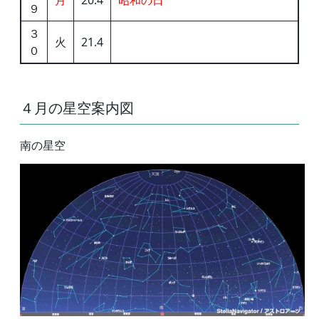
月
20.4
昭和の日
９
３
火
21.4
０
４月の星空案内図
南の星空