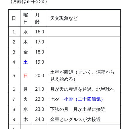
（月齢は正午の値）
曜
月
日
天文現象など
日
齢
１
水
16.0
２
木
17.0
３
金
18.0
４
土
19.0
土星が西矩（せいく、深夜から
５
日
20.0
見え始める）
６
月
21.0
月が天の赤道を通過、北半球へ
７
火
22.0
七夕
小暑（二十四節気）
８
水
23.0
下弦の月 月が土星に接近
９
木
24.0
金星とレグルスが大接近