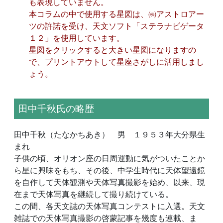
も表現していません。
本コラムの中で使用する星図は、㈱アストロアー
ツの許諾を受け、天文ソフト「ステラナビゲータ
１２」を使用しています。
星図をクリックすると大きい星図になりますの
で、プリントアウトして星座さがしに活用しまし
ょう。
田中千秋氏の略歴
田中千秋（たなかちあき） 男 １９５３年大分県生
まれ
子供の頃、オリオン座の日周運動に気がついたことか
ら星に興味をもち、その後、中学生時代に天体望遠鏡
を自作して天体観測や天体写真撮影を始め、以来、現
在まで天体写真を継続して撮り続けている。
この間、各天文誌の天体写真コンテストに入選。天文
雑誌での天体写真撮影の啓蒙記事を幾度も連載、ま