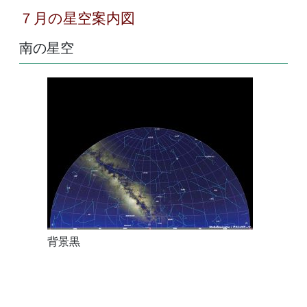
７月の星空案内図
南の星空
背景黒