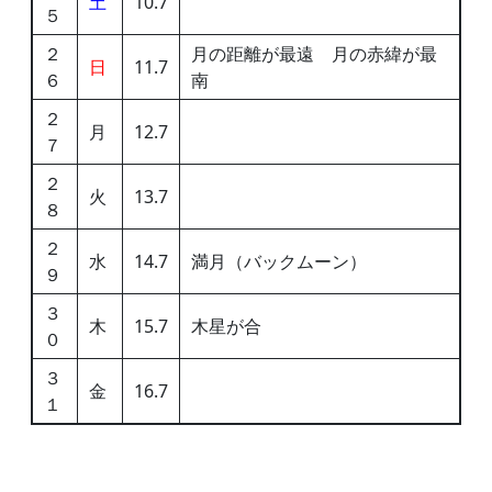
土
10.7
５
２
月の距離が最遠 月の赤緯が最
日
11.7
６
南
２
月
12.7
７
２
火
13.7
８
２
水
14.7
満月（バックムーン）
９
３
木
15.7
木星が合
０
３
金
16.7
１