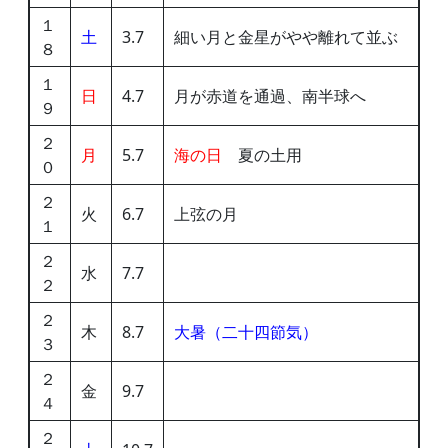
１
土
3.7
細い月と金星がやや離れて並ぶ
８
１
日
4.7
月が赤道を通過、南半球へ
９
２
月
5.7
海の日
夏の土用
０
２
火
6.7
上弦の月
１
２
水
7.7
２
２
木
8.7
大暑（二十四節気）
３
２
金
9.7
４
２