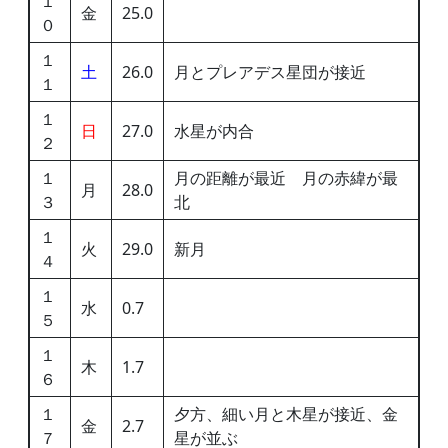
１
金
25.0
０
１
土
26.0
月とプレアデス星団が接近
１
１
日
27.0
水星が内合
２
１
月の距離が最近 月の赤緯が最
月
28.0
３
北
１
火
29.0
新月
４
１
水
0.7
５
１
木
1.7
６
１
夕方、細い月と木星が接近、金
金
2.7
７
星が並ぶ