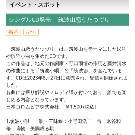
イベント・スポット
シングルCD発売 「筑波山恋うたつづり」
「筑波山恋うたつづり」は、筑波山をテーマにした民謡
や歌謡小曲を集めたCDです。
この作品は、地元の作詞家・野口雨情の作詞と藤井清水
の作曲による「筑波小唄」と「筑波節」を含んでいま
す。CDは2023年8月27日に発売され、配信も開始されま
した。
各曲には振り解説やメロディ譜が付いており、誰でも楽
しめる内容となっています。
日本コロムビア株式会社 ￥1,500 (税込）
1.筑波小唄 唄・三味線：小野田浩二 笛：米谷和
修 鳴物：美鵬成る駒