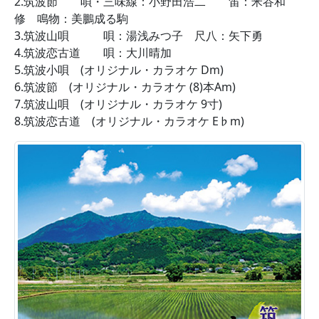
2.筑波節 唄・三味線：小野田浩二 笛：米谷和
修 鳴物：美鵬成る駒
3.筑波山唄 唄：湯浅みつ子 尺八：矢下勇
4.筑波恋古道 唄：大川晴加
5.筑波小唄 (オリジナル・カラオケ Dm)
6.筑波節 (オリジナル・カラオケ (8)本Am)
7.筑波山唄 (オリジナル・カラオケ 9寸)
8.筑波恋古道 (オリジナル・カラオケ E♭m)