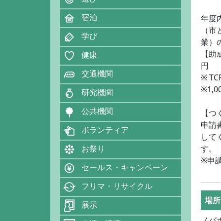
宿泊
年度
（市
学び
業）
【助
健康
円
交通機関
※ T
※1,
研究機関
公共機関
【つ
申請
ボランティア
して
す。
お祭り
※申
セールス・キャンペーン
フリマ・リサイクル
場所
展示
ノバ