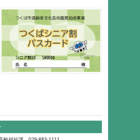
せ
齢福祉課 029-883-1111