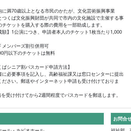
内に満70歳以上となる市民のかたが、文化芸術振興事業
とつくば文化振興財団が共同で市内の文化施設で主催する事
のチケットを購入する際の費用を一部助成します。
成額】1公演につき、申請者本人のチケット1枚当たり1,000
CF メンバーズ割引併用可
000円以下のチケットは無料
くばシニア割パスカード申請方法】
書に必要事項を記入し、高齢福祉課又は窓口センターに提出
ください。郵送やインターネット申請も受け付けておりま
請を受け付けてから2週間程度でパスカードを郵送します。
お問合
ホール・カピオホール
福祉部 高