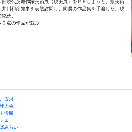
回現代茨城作家美術展（現美展）をＰＲしようと、県美術
大井川和彦知事を表敬訪問し、同展の作品集を手渡した。現
で継続。
８２点の作品が並ぶ。
流、古河
野球大会
選手優勝
ルシェ
くばみらい