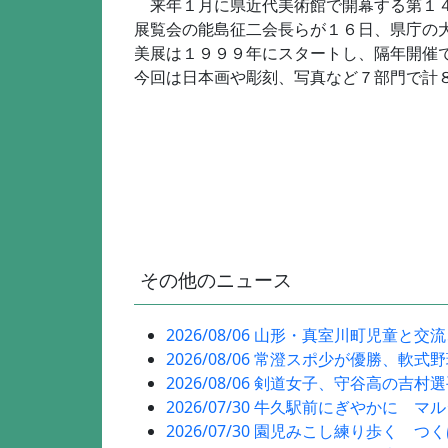
来年１月に県近代美術館で開幕する第１４
展覧会の能島征二会長らが１６日、県庁の
美展は１９９９年にスタートし、隔年開催
今回は日本画や彫刻、写真など７部門で計
その他のニュース
2026/08/06 山形・真室川町児童と交
2026/08/06 常澄スポ少が優勝、軟式
2026/08/06 剣道女子、守谷高の吉村
2026/07/30 牛久駅前にぎやかに マ
2026/07/30 園児みこし練り歩く つ