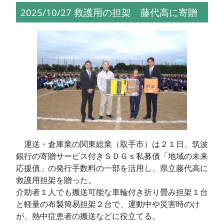
2025/10/27 救護用の担架 藤代高に寄贈
運送・倉庫業の関東総業（取手市）は２１日、筑波
銀行の寄贈サービス付きＳＤＧｓ私募債「地域の未来
応援債」の発行手数料の一部を活用し、県立藤代高に
救護用担架を贈った。
介助者１人でも搬送可能な車輪付き折り畳み担架１台
と軽量の布製簡易担架２台で、運動中や災害時のけ
が、熱中症患者の搬送などに役立てる。