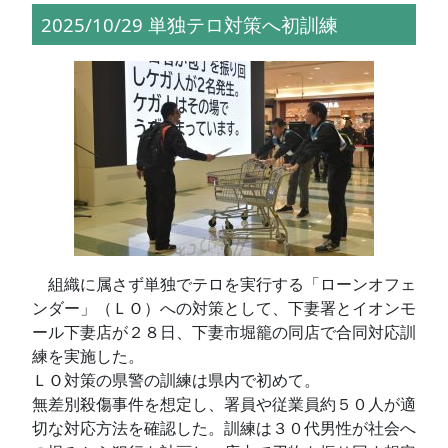
2025/10/29 単独テロ対策へ初訓練
組織に属さず単独でテロを実行する「ローンオフェ
ンダー」（ＬＯ）への対策として、下妻署とイオンモ
ール下妻店が２８日、下妻市堀籠の同店で合同対応訓
練を実施した。
ＬＯ対策の県警の訓練は県内で初めて。
無差別殺傷事件を想定し、署員や従業員約５０人が適
切な対応方法を確認した。訓練は３０代男性が社会へ