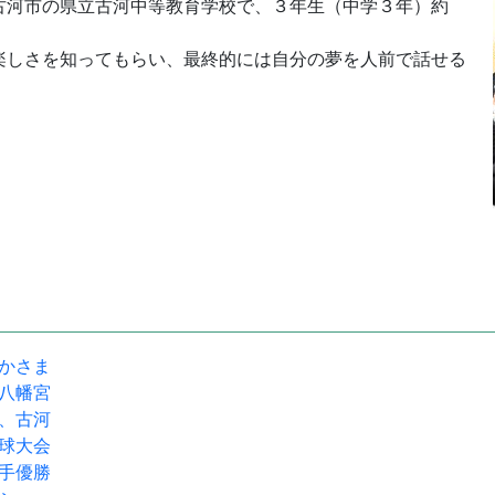
河市の県立古河中等教育学校で、３年生（中学３年）約
楽しさを知ってもらい、最終的には自分の夢を人前で話せる
駅かさま
宝八幡宮
流、古河
野球大会
選手優勝