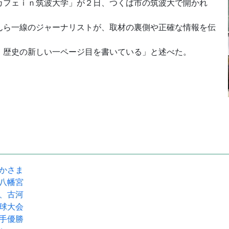
フェｉｎ筑波大学」が２日、つくば市の筑波大で開かれ
んら一線のジャーナリストが、取材の裏側や正確な情報を伝
。歴史の新しい一ページ目を書いている」と述べた。
駅かさま
宝八幡宮
流、古河
野球大会
選手優勝