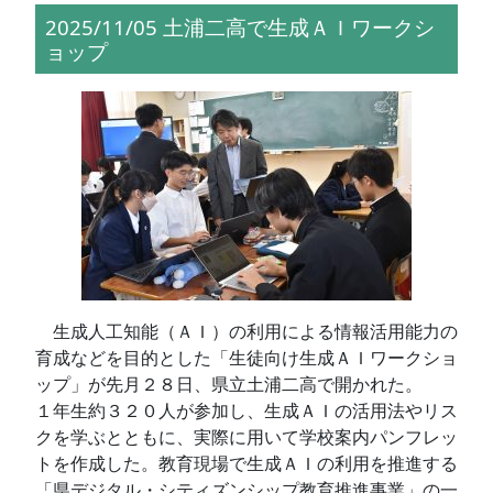
2025/11/05 土浦二高で生成ＡＩワークシ
ョップ
生成人工知能（ＡＩ）の利用による情報活用能力の
育成などを目的とした「生徒向け生成ＡＩワークショ
ップ」が先月２８日、県立土浦二高で開かれた。
１年生約３２０人が参加し、生成ＡＩの活用法やリス
クを学ぶとともに、実際に用いて学校案内パンフレッ
トを作成した。教育現場で生成ＡＩの利用を推進する
「県デジタル・シティズンシップ教育推進事業」の一