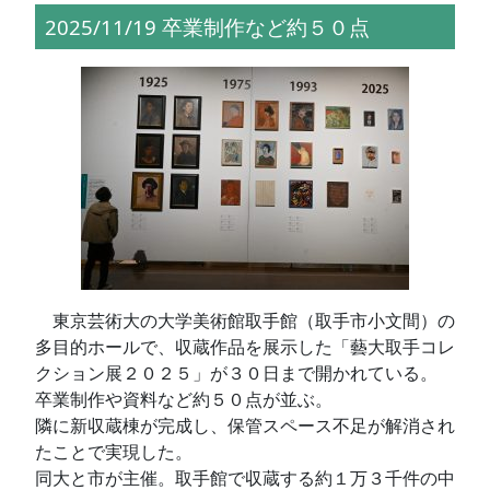
2025/11/19 卒業制作など約５０点
東京芸術大の大学美術館取手館（取手市小文間）の
多目的ホールで、収蔵作品を展示した「藝大取手コレ
クション展２０２５」が３０日まで開かれている。
卒業制作や資料など約５０点が並ぶ。
隣に新収蔵棟が完成し、保管スペース不足が解消され
たことで実現した。
同大と市が主催。取手館で収蔵する約１万３千件の中