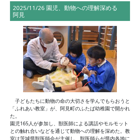
2025/11/26 園児、動物への理解深める
阿見
子どもたちに動物の命の大切さを学んでもらおうと
「ふれあい教室」が、阿見町のふたば幼稚園で開かれ
た。
園児165人が参加し、獣医師による講話やモルモット
との触れ合いなどを通じて動物への理解を深めた。教
室は茨城県獣医師会が主催し、獣医師らが県内各地に