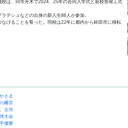
は、同市舟木で2024、25年の合同入学式と新校舎竣工式
ラデシュなどの出身の新入生86人が参加。
つなげることを誓った。同校は22年に都内から鉾田市に移転
駅かさま
宝八幡宮
流、古河
野球大会
選手優勝