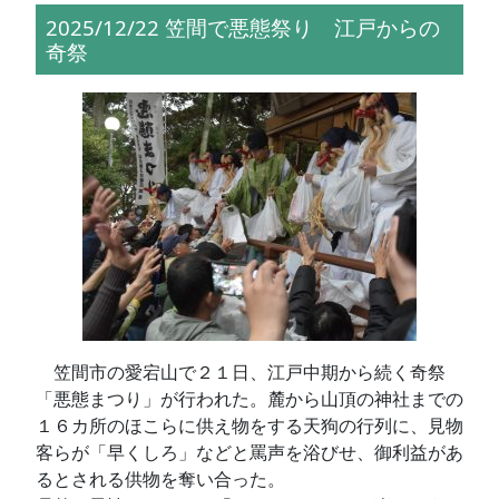
2025/12/22 笠間で悪態祭り 江戸からの
奇祭
笠間市の愛宕山で２１日、江戸中期から続く奇祭
「悪態まつり」が行われた。麓から山頂の神社までの
１６カ所のほこらに供え物をする天狗の行列に、見物
客らが「早くしろ」などと罵声を浴びせ、御利益があ
るとされる供物を奪い合った。