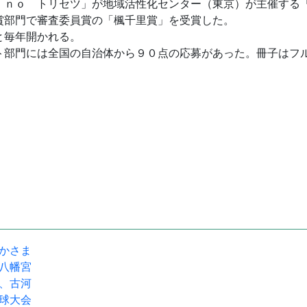
ｎｏ トリセツ」が地域活性化センター（東京）が主催する
賞部門で審査委員賞の「楓千里賞」を受賞した。
と毎年開かれる。
ト部門には全国の自治体から９０点の応募があった。冊子はフ
駅かさま
宝八幡宮
流、古河
野球大会