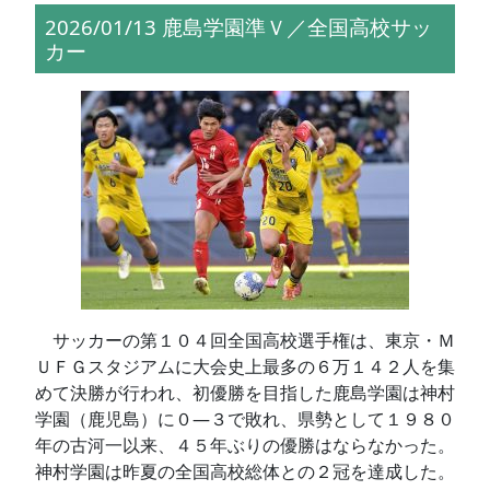
2026/01/13 鹿島学園準Ｖ／全国高校サッ
カー
サッカーの第１０４回全国高校選手権は、東京・Ｍ
ＵＦＧスタジアムに大会史上最多の６万１４２人を集
めて決勝が行われ、初優勝を目指した鹿島学園は神村
学園（鹿児島）に０―３で敗れ、県勢として１９８０
年の古河一以来、４５年ぶりの優勝はならなかった。
神村学園は昨夏の全国高校総体との２冠を達成した。