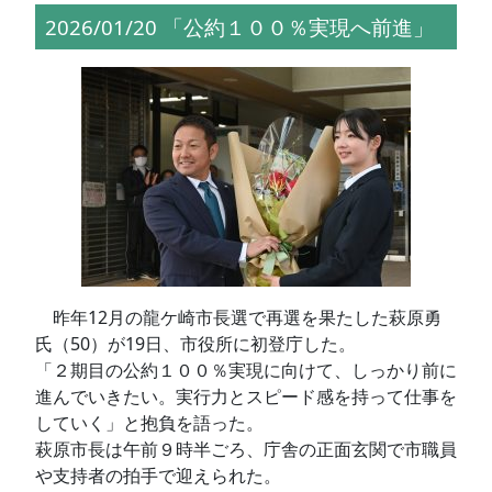
2026/01/20 「公約１００％実現へ前進」
昨年12月の龍ケ崎市長選で再選を果たした萩原勇
氏（50）が19日、市役所に初登庁した。
「２期目の公約１００％実現に向けて、しっかり前に
進んでいきたい。実行力とスピード感を持って仕事を
していく」と抱負を語った。
萩原市長は午前９時半ごろ、庁舎の正面玄関で市職員
や支持者の拍手で迎えられた。