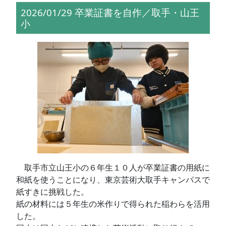
2026/01/29 卒業証書を自作／取手・山王
小
取手市立山王小の６年生１０人が卒業証書の用紙に
和紙を使うことになり、東京芸術大取手キャンパスで
紙すきに挑戦した。
紙の材料には５年生の米作りで得られた稲わらを活用
した。