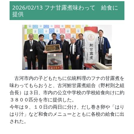
2026/02/13 フナ甘露煮味わって 給食に
提供
古河市内の子どもたちに伝統料理のフナの甘露煮を
味わってもらおうと、古河鮒甘露煮組合（野村則之組
合長）は３日、市内の公立中学校の学校給食向けに約
３８００匹分を市に提供した。
今年は９、１０日の両日に分け、だし巻き卵や「はり
はり汁」など和食のメニューとともに各校の給食に出
された。