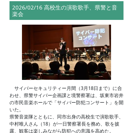
2026/02/16 高校生の演歌歌手、県警と音
楽会
サイバーセキュリティー月間（3月18日まで）に合
わせ、県警サイバー企画課と境警察署は、坂東市岩井
の市民音楽ホールで「サイバー防犯コンサート」を開
いた。
県警音楽隊とともに、同市出身の高校生で演歌歌手、
中村唯人さん（18）が一日警察署長を務め、歌を披
露、観客は楽しみながら防犯への意識を高めた。