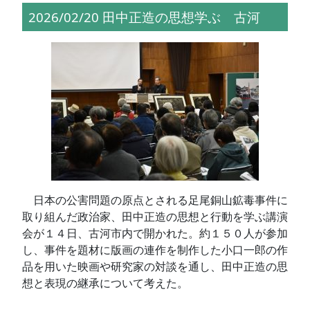
2026/02/20 田中正造の思想学ぶ 古河
日本の公害問題の原点とされる足尾銅山鉱毒事件に
取り組んだ政治家、田中正造の思想と行動を学ぶ講演
会が１４日、古河市内で開かれた。約１５０人が参加
し、事件を題材に版画の連作を制作した小口一郎の作
品を用いた映画や研究家の対談を通し、田中正造の思
想と表現の継承について考えた。