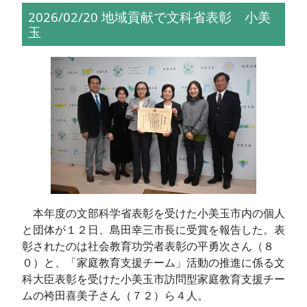
2026/02/20 地域貢献で文科省表彰 小美
玉
本年度の文部科学省表彰を受けた小美玉市内の個人
と団体が１２日、島田幸三市長に受賞を報告した。表
彰されたのは社会教育功労者表彰の平勇次さん（８
０）と、「家庭教育支援チーム」活動の推進に係る文
科大臣表彰を受けた小美玉市訪問型家庭教育支援チー
ムの袴田喜美子さん（７２）ら４人。