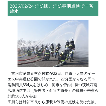
2026/02/24 消防団、消防春期点検で一斉
放水
古河市消防春季点検式が22日、同市下大野のイー
エス中央運動公園で開かれた。27分団からなる同市
消防団員334人をはじめ、同市を管内に持つ茨城西南
広域消防本部（管理者・針谷力市長）の職員や来賓ら
計約560人が参加。
団員らは針谷市長から服装や装備の点検を受けた後、