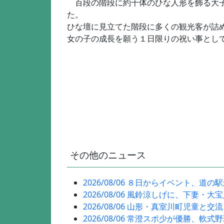
百段の階段に約千体のひな人形を飾る大子
た。
ひな壇に見立てた階段に多くの観光客が詰
女の子の成長を願う１日限りの祝い事とし
その他のニュース
2026/08/06 ８日からイベント、道の
2026/08/06 風鈴涼しげに、下妻・大
2026/08/06 山形・真室川町児童と交
2026/08/06 常澄スポ少が優勝、軟式