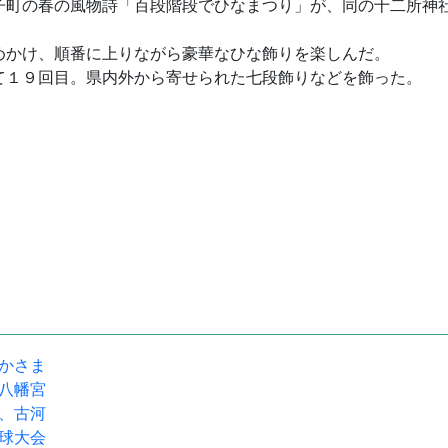
町の春の風物詩「百段階段でひなまつり」が、同の十二所神
めかけ、順番に上りながら豪華なひな飾りを楽しんだ。
て１９回目。県内外から寄せられた七段飾りなどを飾った。
駅かさま
宝八幡宮
流、古河
野球大会