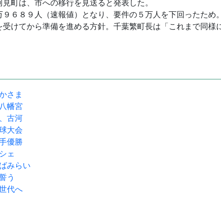
阿見町は、市への移行を見送ると発表した。
万９６８９人（速報値）となり、要件の５万人を下回ったため
を受けてから準備を進める方針。千葉繁町長は「これまで同様
駅かさま
宝八幡宮
流、古河
野球大会
選手優勝
ルシェ
くばみらい
躍誓う
次世代へ