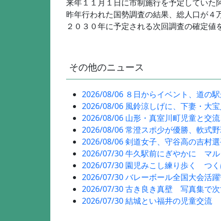
来年１１月１日に市制施行を予定していた
昨年行われた国勢調査の結果、総人口が４
２０３０年に予定される次回調査の確定値
その他のニュース
2026/08/06 ８日からイベント、道の
2026/08/06 風鈴涼しげに、下妻・大
2026/08/06 山形・真室川町児童と交
2026/08/06 常澄スポ少が優勝、軟式
2026/08/06 剣道女子、守谷高の吉村
2026/07/30 牛久駅前にぎやかに マ
2026/07/30 園児みこし練り歩く つ
2026/07/30 バレーボール全国大会活
2026/07/30 古き良き真壁 写真集で
2026/07/30 結城とい福井の児童交流