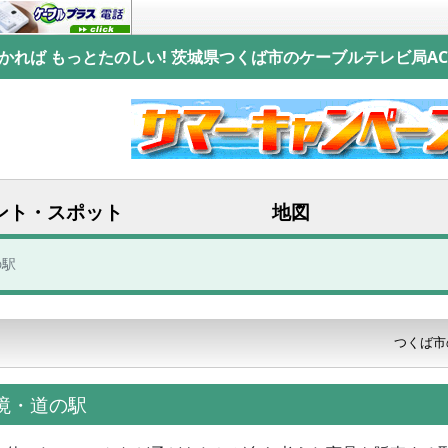
かれば もっとたのしい! 茨城県つくば市のケーブルテレビ局AC
ント・スポット
地図
の駅
つくば市
、境・道の駅