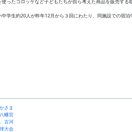
使ったコロッケなど子どもたちが自ら考えた商品を販売する
中学生約20人が昨年12月から３回にわたり、同施設での宿泊
駅かさま
宝八幡宮
流、古河
野球大会