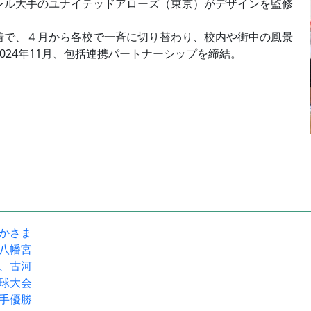
ル大手のユナイテッドアローズ（東京）がデザインを監修
着で、４月から各校で一斉に切り替わり、校内や街中の風景
024年11月、包括連携パートナーシップを締結。
駅かさま
宝八幡宮
流、古河
野球大会
選手優勝