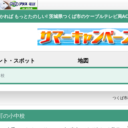
かれば もっとたのしい! 茨城県つくば市のケーブルテレビ局AC
ント・スポット
地図
中校
つくば市
境町の小中校