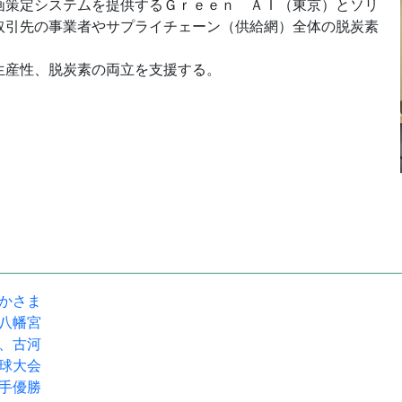
策定システムを提供するＧｒｅｅｎ ＡＩ（東京）とソリ
取引先の事業者やサプライチェーン（供給網）全体の脱炭素
。
生産性、脱炭素の両立を支援する。
駅かさま
宝八幡宮
流、古河
野球大会
選手優勝