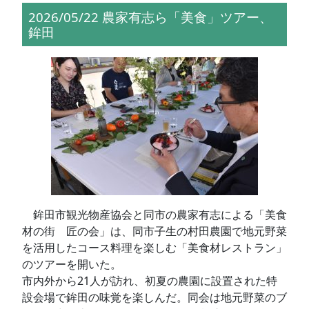
2026/05/22 農家有志ら「美食」ツアー、
鉾田
鉾田市観光物産協会と同市の農家有志による「美食
材の街 匠の会」は、同市子生の村田農園で地元野菜
を活用したコース料理を楽しむ「美食材レストラン」
のツアーを開いた。
市内外から21人が訪れ、初夏の農園に設置された特
設会場で鉾田の味覚を楽しんだ。同会は地元野菜のブ