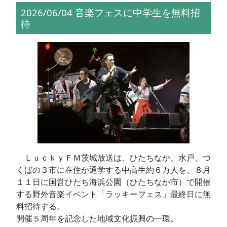
2026/06/04 音楽フェスに中学生を無料招
待
ＬｕｃｋｙＦＭ茨城放送は、ひたちなか、水戸、つ
くばの３市に在住か通学する中高生約６万人を、８月
１１日に国営ひたち海浜公園（ひたちなか市）で開催
する野外音楽イベント「ラッキーフェス」最終日に無
料招待する。
開催５周年を記念した地域文化振興の一環。